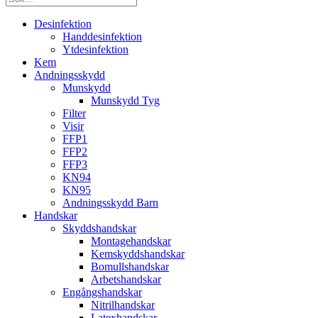
Desinfektion
Handdesinfektion
Ytdesinfektion
Kem
Andningsskydd
Munskydd
Munskydd Tyg
Filter
Visir
FFP1
FFP2
FFP3
KN94
KN95
Andningsskydd Barn
Handskar
Skyddshandskar
Montagehandskar
Kemskyddshandskar
Bomullshandskar
Arbetshandskar
Engångshandskar
Nitrilhandskar
Latexhandskar