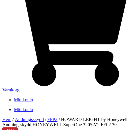
Varukorg
Mitt konto
Mitt konto
Hem
/
Andningsskydd
/
FFP2
/ HOWARD LEIGHT by Honeywell
Andningsskydd HONEYWELL SuperOne 3205-V2 FFP2 30st