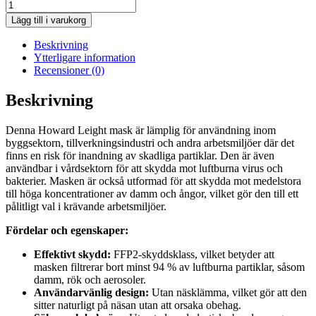
Lägg till i varukorg
Beskrivning
Ytterligare information
Recensioner (0)
Beskrivning
Denna Howard Leight mask är lämplig för användning inom
byggsektorn, tillverkningsindustri och andra arbetsmiljöer där det
finns en risk för inandning av skadliga partiklar. Den är även
användbar i vårdsektorn för att skydda mot luftburna virus och
bakterier. Masken är också utformad för att skydda mot medelstora
till höga koncentrationer av damm och ångor, vilket gör den till ett
pålitligt val i krävande arbetsmiljöer.
Fördelar och egenskaper:
Effektivt skydd:
FFP2-skyddsklass, vilket betyder att
masken filtrerar bort minst 94 % av luftburna partiklar, såsom
damm, rök och aerosoler.
Användarvänlig design:
Utan näsklämma, vilket gör att den
sitter naturligt på näsan utan att orsaka obehag.