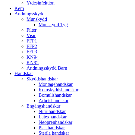
Ytdesinfektion
Kem
Andningsskydd
Munskydd
Munskydd Tyg
Filter
Visir
FFP1
FFP2
FFP3
KN94
KN95
Andningsskydd Barn
Handskar
Skyddshandskar
Montagehandskar
Kemskyddshandskar
Bomullshandskar
Arbetshandskar
Engångshandskar
Nitrilhandskar
Latexhandskar
Neoprenhandskar
Plasthandskar
Sterila handskar