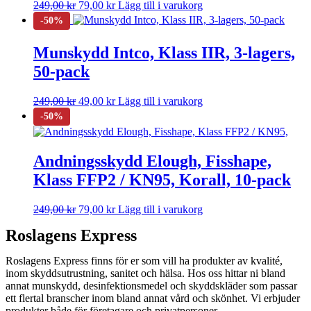
249,00
kr
79,00
kr
Lägg till i varukorg
Munskydd Intco, Klass IIR, 3-lagers,
50-pack
249,00
kr
49,00
kr
Lägg till i varukorg
Andningsskydd Elough, Fisshape,
Klass FFP2 / KN95, Korall, 10-pack
249,00
kr
79,00
kr
Lägg till i varukorg
Roslagens Express
Roslagens Express finns för er som vill ha produkter av kvalité,
inom skyddsutrustning, sanitet och hälsa. Hos oss hittar ni bland
annat munskydd, desinfektionsmedel och skyddskläder som passar
ett flertal branscher inom bland annat vård och skönhet. Vi erbjuder
produkter både för företagare och privatpersoner.