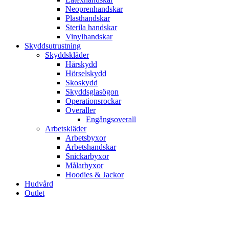
Neoprenhandskar
Plasthandskar
Sterila handskar
Vinylhandskar
Skyddsutrustning
Skyddskläder
Hårskydd
Hörselskydd
Skoskydd
Skyddsglasögon
Operationsrockar
Overaller
Engångsoverall
Arbetskläder
Arbetsbyxor
Arbetshandskar
Snickarbyxor
Målarbyxor
Hoodies & Jackor
Hudvård
Outlet