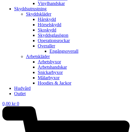
Vinylhandskar
Skyddsutrustning
Skyddskläder
Hårskydd
Hörselskydd
Skoskydd
Skyddsglasögon
Operationsrockar
Overaller
Engångsoverall
Arbetskläder
Arbetsbyxor
Arbetshandskar
Snickarbyxor
Målarbyxor
Hoodies & Jackor
Hudvård
Outlet
0,00
kr
0