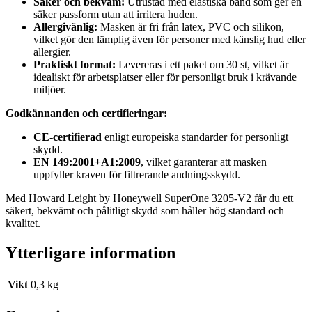
Säker och bekväm:
Utrustad med elastiska band som ger en
säker passform utan att irritera huden.
Allergivänlig:
Masken är fri från latex, PVC och silikon,
vilket gör den lämplig även för personer med känslig hud eller
allergier.
Praktiskt format:
Levereras i ett paket om 30 st, vilket är
idealiskt för arbetsplatser eller för personligt bruk i krävande
miljöer.
Godkännanden och certifieringar:
CE-certifierad
enligt europeiska standarder för personligt
skydd.
EN 149:2001+A1:2009
, vilket garanterar att masken
uppfyller kraven för filtrerande andningsskydd.
Med Howard Leight by Honeywell SuperOne 3205-V2 får du ett
säkert, bekvämt och pålitligt skydd som håller hög standard och
kvalitet.
Ytterligare information
Vikt
0,3 kg