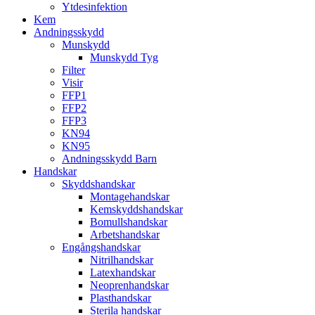
Ytdesinfektion
Kem
Andningsskydd
Munskydd
Munskydd Tyg
Filter
Visir
FFP1
FFP2
FFP3
KN94
KN95
Andningsskydd Barn
Handskar
Skyddshandskar
Montagehandskar
Kemskyddshandskar
Bomullshandskar
Arbetshandskar
Engångshandskar
Nitrilhandskar
Latexhandskar
Neoprenhandskar
Plasthandskar
Sterila handskar