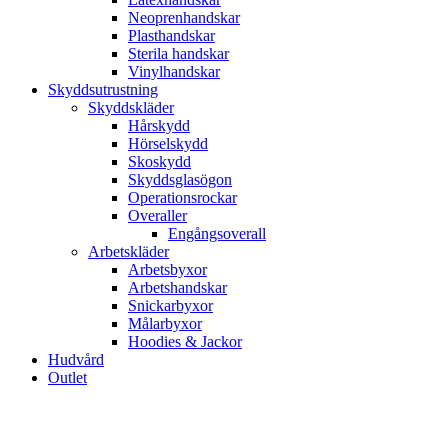
Neoprenhandskar
Plasthandskar
Sterila handskar
Vinylhandskar
Skyddsutrustning
Skyddskläder
Hårskydd
Hörselskydd
Skoskydd
Skyddsglasögon
Operationsrockar
Overaller
Engångsoverall
Arbetskläder
Arbetsbyxor
Arbetshandskar
Snickarbyxor
Målarbyxor
Hoodies & Jackor
Hudvård
Outlet