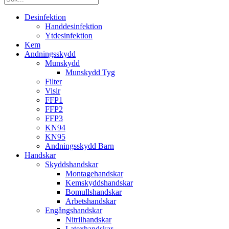
Desinfektion
Handdesinfektion
Ytdesinfektion
Kem
Andningsskydd
Munskydd
Munskydd Tyg
Filter
Visir
FFP1
FFP2
FFP3
KN94
KN95
Andningsskydd Barn
Handskar
Skyddshandskar
Montagehandskar
Kemskyddshandskar
Bomullshandskar
Arbetshandskar
Engångshandskar
Nitrilhandskar
Latexhandskar