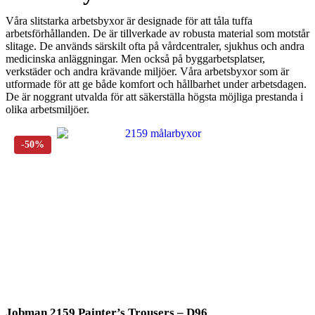
Våra slitstarka arbetsbyxor är designade för att tåla tuffa
arbetsförhållanden. De är tillverkade av robusta material som motstår
slitage. De används särskilt ofta på vårdcentraler, sjukhus och andra
medicinska anläggningar. Men också på byggarbetsplatser,
verkstäder och andra krävande miljöer. Våra arbetsbyxor som är
utformade för att ge både komfort och hållbarhet under arbetsdagen.
De är noggrant utvalda för att säkerställa högsta möjliga prestanda i
olika arbetsmiljöer.
Jobman 2159 Painter’s Trousers – D96