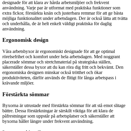
designade för att klara av hårda arbetsmiljöer och frekvent
användning.
Varje par är utformat med praktiska funktioner som
extra fickor, förstärkta knän och justerbara remmar för att ge bästa
möjliga funktionalitet under arbetsdagen. Der är också lätta att tvätta
och underhålla, de är helt enkelt väldigt praktiska för daglig
användning.
Ergonomisk design
Våra arbetsbyxor är ergonomiskt designade för att ge optimal
rörelsefrihet och komfort under hela arbetsdagen. Med noggrant
placerade sömmar och stretchmaterial på strategiska ställen,
säkerställer dessa byxor att du kan röra dig fritt och bekvämt. Den
ergonomiska designen minskar också trötthet och ökar
produktiviteten, därför används de flitigt för långa arbetspass i
krävande miljöer.
Förstärkta sömmar
Byxorna är utrustade med förstärkta sömmar för att stå emot slitage
bättre. Dessa förstärkningar är särskilt viktiga för att klara de
påfrestningar som uppstår på arbetsplatser och säkerställer att
byxorna håller längre under frekvent användning.