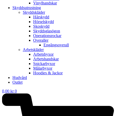
Vinylhandskar
Skyddsutrustning
Skyddskläder
Hårskydd
Hörselskydd
Skoskydd
Skyddsglasögon
Operationsrockar
Overaller
Engångsoverall
Arbetskläder
Arbetsbyxor
Arbetshandskar
Snickarbyxor
Målarbyxor
Hoodies & Jackor
Hudvård
Outlet
0,00
kr
0