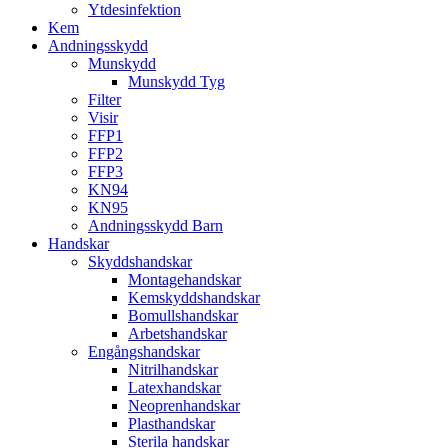
Ytdesinfektion
Kem
Andningsskydd
Munskydd
Munskydd Tyg
Filter
Visir
FFP1
FFP2
FFP3
KN94
KN95
Andningsskydd Barn
Handskar
Skyddshandskar
Montagehandskar
Kemskyddshandskar
Bomullshandskar
Arbetshandskar
Engångshandskar
Nitrilhandskar
Latexhandskar
Neoprenhandskar
Plasthandskar
Sterila handskar