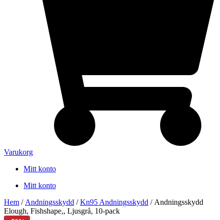
Varukorg
Mitt konto
Mitt konto
Hem
/
Andningsskydd
/
Kn95 Andningsskydd
/ Andningsskydd
Elough, Fishshape,, Ljusgrå, 10-pack