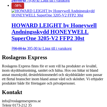
249,00
kr
79,00
kr
Lägg till i varukorg
HOWARD LEIGHT by Honeywell
Andningsskydd HONEYWELL
SuperOne 3205-V2 FFP2 30st
790,00
kr
395,00
kr
Lägg till i varukorg
Roslagens Express
Roslagens Express finns för er som vill ha produkter av kvalité,
inom skyddsutrustning, sanitet och hälsa. Hos oss hittar ni bland
annat munskydd, desinfektionsmedel och skyddskläder som passar
ett flertal branscher inom bland annat vård och skönhet. Vi erbjuder
produkter både för företagare och privatpersoner.
Kontakt
info@roslagensexpress.se
Telenr 0173-212 35