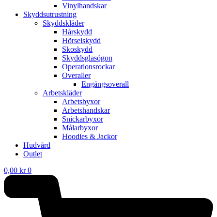
Vinylhandskar
Skyddsutrustning
Skyddskläder
Hårskydd
Hörselskydd
Skoskydd
Skyddsglasögon
Operationsrockar
Overaller
Engångsoverall
Arbetskläder
Arbetsbyxor
Arbetshandskar
Snickarbyxor
Målarbyxor
Hoodies & Jackor
Hudvård
Outlet
0,00
kr
0