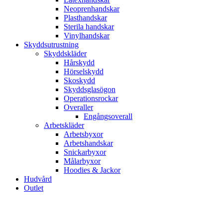
Neoprenhandskar
Plasthandskar
Sterila handskar
Vinylhandskar
Skyddsutrustning
Skyddskläder
Hårskydd
Hörselskydd
Skoskydd
Skyddsglasögon
Operationsrockar
Overaller
Engångsoverall
Arbetskläder
Arbetsbyxor
Arbetshandskar
Snickarbyxor
Målarbyxor
Hoodies & Jackor
Hudvård
Outlet