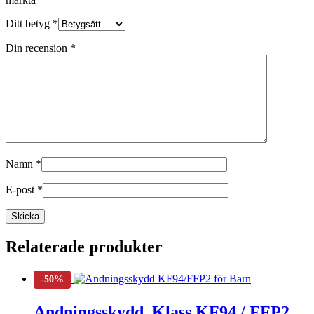
Ditt betyg
*
Din recension
*
Namn
*
E-post
*
Relaterade produkter
Andningsskydd, Klass KF94 / FFP2 ,