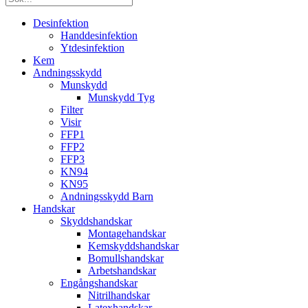
Desinfektion
Handdesinfektion
Ytdesinfektion
Kem
Andningsskydd
Munskydd
Munskydd Tyg
Filter
Visir
FFP1
FFP2
FFP3
KN94
KN95
Andningsskydd Barn
Handskar
Skyddshandskar
Montagehandskar
Kemskyddshandskar
Bomullshandskar
Arbetshandskar
Engångshandskar
Nitrilhandskar
Latexhandskar