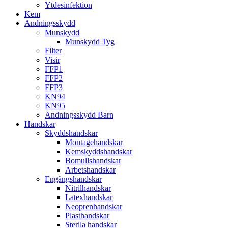
Ytdesinfektion
Kem
Andningsskydd
Munskydd
Munskydd Tyg
Filter
Visir
FFP1
FFP2
FFP3
KN94
KN95
Andningsskydd Barn
Handskar
Skyddshandskar
Montagehandskar
Kemskyddshandskar
Bomullshandskar
Arbetshandskar
Engångshandskar
Nitrilhandskar
Latexhandskar
Neoprenhandskar
Plasthandskar
Sterila handskar