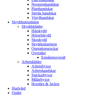
Neoprenhandskar
Plasthandskar
Sterila handskar
Vinylhandskar
Skyddsutrustning
Skyddskläder
Hårskydd
Hörselskydd
Skoskydd
Skyddsglasögon
Operationsrockar
Overaller
Engångsoverall
Arbetskläder
Arbetsbyxor
Arbetshandskar
Snickarbyxor
Målarbyxor
Hoodies & Jackor
Hudvård
Outlet