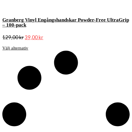
Granberg Vinyl Engångshandskar Powder-Free UltraGrip
– 100-pack
129,00
kr
39,00
kr
Välj alternativ