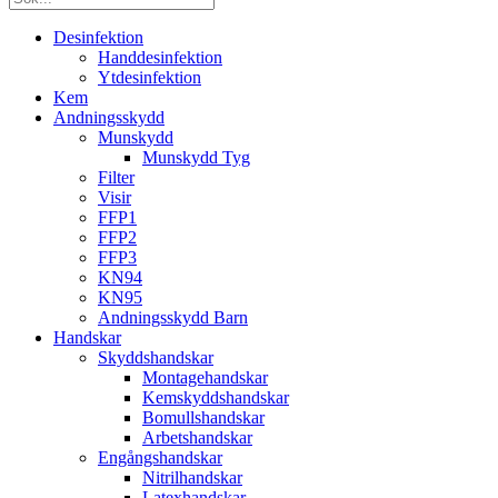
Desinfektion
Handdesinfektion
Ytdesinfektion
Kem
Andningsskydd
Munskydd
Munskydd Tyg
Filter
Visir
FFP1
FFP2
FFP3
KN94
KN95
Andningsskydd Barn
Handskar
Skyddshandskar
Montagehandskar
Kemskyddshandskar
Bomullshandskar
Arbetshandskar
Engångshandskar
Nitrilhandskar
Latexhandskar