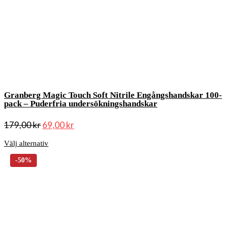
Granberg Magic Touch Soft Nitrile Engångshandskar 100-
pack – Puderfria undersökningshandskar
179,00
kr
69,00
kr
Välj alternativ