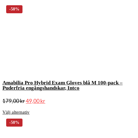
Amabilia Pro Hybrid Exam Gloves blå M 100-pack –
Puderfria engångshandskar, Intco
179,00
kr
49,00
kr
Välj alternativ