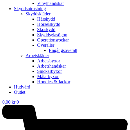
Vinylhandskar
Skyddsutrustning
Skyddskläder
Hårskydd
Hörselskydd
Skoskydd
Skyddsglasögon
Operationsrockar
Overaller
Engångsoverall
Arbetskläder
Arbetsbyxor
Arbetshandskar
Snickarbyxor
Målarbyxor
Hoodies & Jackor
Hudvård
Outlet
0,00
kr
0