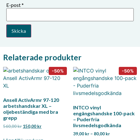
E-post
*
Relaterade produkter
Ansell ActivArmr 97-120
arbetshandskar XL –
INTCO vinyl
oljebeständiga med bra
engångshandske 100-pack
grepp
– Puderfria
livsmedelsgodkända
560,00
kr
150,00
kr
39,00
kr
–
80,00
kr