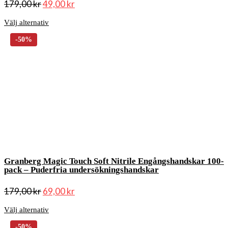
179,00
kr
49,00
kr
Välj alternativ
Granberg Magic Touch Soft Nitrile Engångshandskar 100-
pack – Puderfria undersökningshandskar
179,00
kr
69,00
kr
Välj alternativ