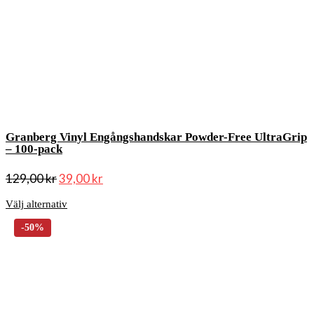
Granberg Vinyl Engångshandskar Powder-Free UltraGrip
– 100-pack
129,00
kr
39,00
kr
Välj alternativ