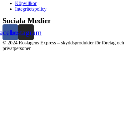
Köpvillkor
Integritetspolicy
Sociala Medier
acebook
Instagram
© 2024 Roslagens Express – skyddsprodukter för företag och
privatpersoner