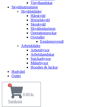
Vinylhandskar
Skyddsutrustning
Skyddskläder
Hårskydd
Hörselskydd
Skoskydd
Skyddsglasögon
Operationsrockar
Overaller
Engångsoverall
Arbetskläder
Arbetsbyxor
Arbetshandskar
Snickarbyxor
Målarbyxor
Hoodies & Jackor
Hudvård
Outlet
0
0,00
kr
Varukorg