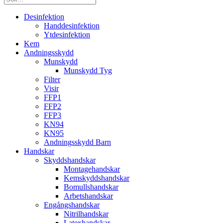
Desinfektion
Handdesinfektion
Ytdesinfektion
Kem
Andningsskydd
Munskydd
Munskydd Tyg
Filter
Visir
FFP1
FFP2
FFP3
KN94
KN95
Andningsskydd Barn
Handskar
Skyddshandskar
Montagehandskar
Kemskyddshandskar
Bomullshandskar
Arbetshandskar
Engångshandskar
Nitrilhandskar
Latexhandskar