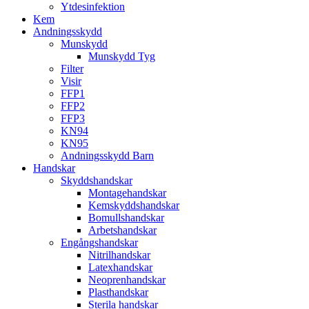
Ytdesinfektion
Kem
Andningsskydd
Munskydd
Munskydd Tyg
Filter
Visir
FFP1
FFP2
FFP3
KN94
KN95
Andningsskydd Barn
Handskar
Skyddshandskar
Montagehandskar
Kemskyddshandskar
Bomullshandskar
Arbetshandskar
Engångshandskar
Nitrilhandskar
Latexhandskar
Neoprenhandskar
Plasthandskar
Sterila handskar