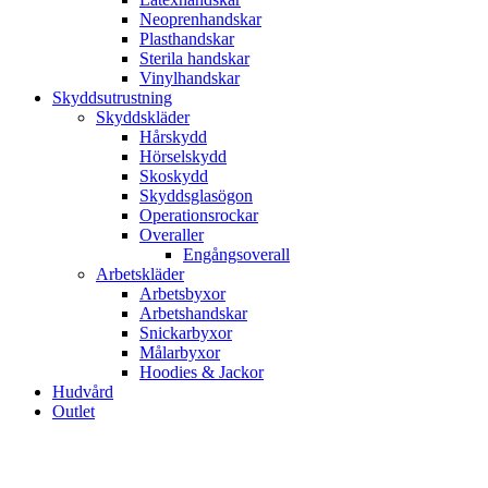
Neoprenhandskar
Plasthandskar
Sterila handskar
Vinylhandskar
Skyddsutrustning
Skyddskläder
Hårskydd
Hörselskydd
Skoskydd
Skyddsglasögon
Operationsrockar
Overaller
Engångsoverall
Arbetskläder
Arbetsbyxor
Arbetshandskar
Snickarbyxor
Målarbyxor
Hoodies & Jackor
Hudvård
Outlet