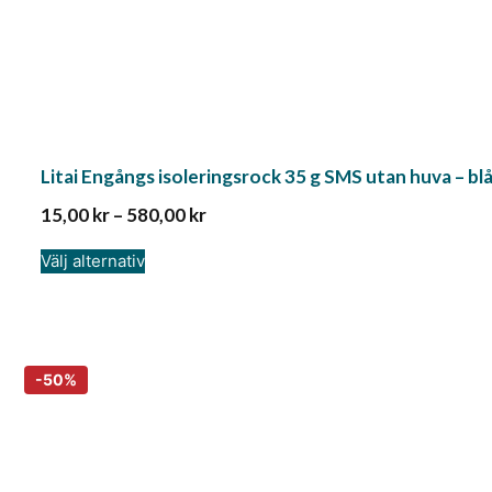
Litai Engångs isoleringsrock 35 g SMS utan huva – bl
15,00
kr
–
580,00
kr
Välj alternativ