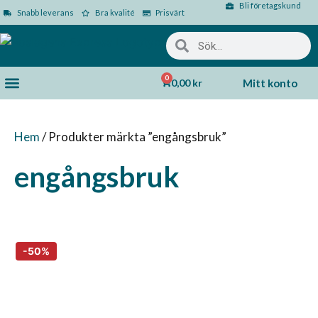
Bli företagskund
Snabb leverans
Bra kvalité
Prisvärt
0
0,00
kr
Mitt konto
Hem
/ Produkter märkta ”engångsbruk”
engångsbruk