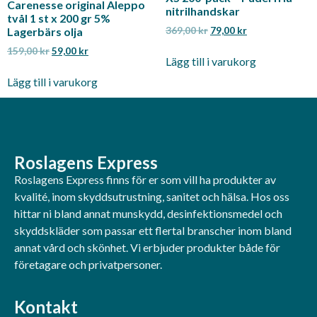
Carenesse original Aleppo
nitrilhandskar
tvål 1 st x 200 gr 5%
369,00
kr
79,00
kr
Lagerbärs olja
159,00
kr
59,00
kr
Lägg till i varukorg
Lägg till i varukorg
Roslagens Express
Roslagens Express finns för er som vill ha produkter av
kvalité, inom skyddsutrustning, sanitet och hälsa. Hos oss
hittar ni bland annat munskydd, desinfektionsmedel och
skyddskläder som passar ett flertal branscher inom bland
annat vård och skönhet. Vi erbjuder produkter både för
företagare och privatpersoner.
Kontakt