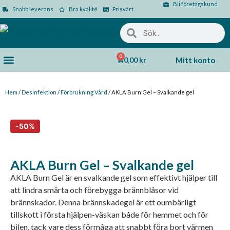
Bli företagskund
Snabb leverans
Bra kvalité
Prisvärt
0
0,00
kr
Mitt konto
Hem
/
Desinfektion
/
Förbrukning Vård
/ AKLA Burn Gel – Svalkande gel
AKLA Burn Gel – Svalkande gel
AKLA Burn Gel är en svalkande gel som effektivt hjälper till
att lindra smärta och förebygga brännblåsor vid
brännskador. Denna brännskadegel är ett oumbärligt
tillskott i första hjälpen-väskan både för hemmet och för
bilen, tack vare dess förmåga att snabbt föra bort värmen