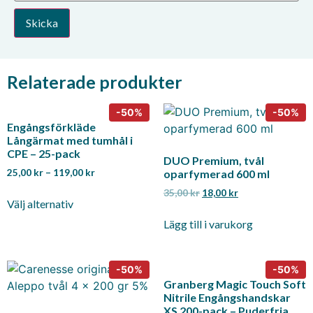
Relaterade produkter
Engångsförkläde
Långärmat med tumhål i
CPE – 25-pack
DUO Premium, tvål
25,00
kr
–
119,00
kr
oparfymerad 600 ml
35,00
kr
18,00
kr
Välj alternativ
Lägg till i varukorg
Granberg Magic Touch Soft
Nitrile Engångshandskar
XS 200-pack – Puderfria