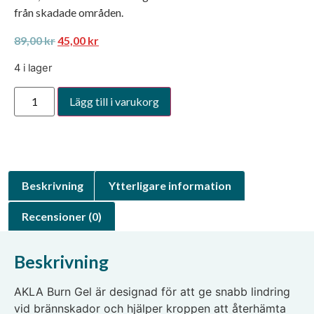
från skadade områden.
89,00
kr
45,00
kr
4 i lager
Lägg till i varukorg
Beskrivning
Ytterligare information
Recensioner (0)
Beskrivning
AKLA Burn Gel är designad för att ge snabb lindring
vid brännskador och hjälper kroppen att återhämta