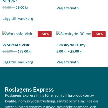
Nu 19 kr
99,00
kr
19,00
kr
Välj alternativ
Lägg till i varukorg
Worksafe Visir
Skoskydd 30 my
350,00
kr
175,00
kr
5,00
kr
–
25,00
kr
Lägg till i varukorg
Välj alternativ
Roslagens Express
Roslagens Express finns för er som vill ha produkter av
kvalité, inom skyddsutrustning, sanitet och hälsa. Hos oss
hittar ni bland annat munskydd, desinfektionsmedel och