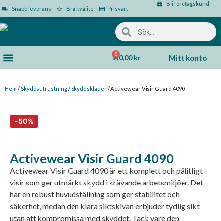
Bli företagskund
Snabb leverans
Bra kvalité
Prisvärt
0
0,00
kr
Mitt konto
Hem
/
Skyddsutrustning
/
Skyddskläder
/ Activewear Visir Guard 4090
Activewear Visir Guard 4090
Activewear Visir Guard 4090 är ett komplett och pålitligt
visir som ger utmärkt skydd i krävande arbetsmiljöer. Det
har en robust huvudställning som ger stabilitet och
säkerhet, medan den klara siktskivan erbjuder tydlig sikt
utan att kompromissa med skyddet. Tack vare den