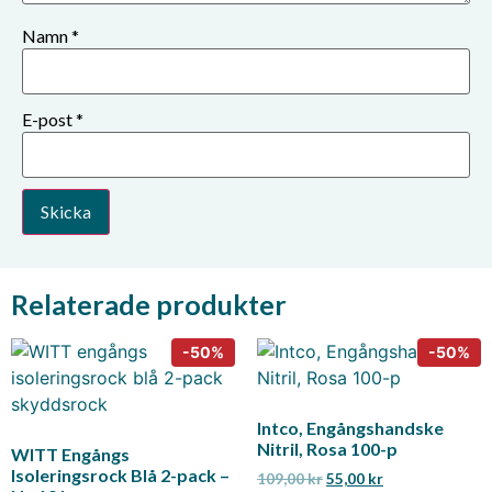
Namn
*
E-post
*
Relaterade produkter
Intco, Engångshandske
Nitril, Rosa 100-p
WITT Engångs
Isoleringsrock Blå 2-pack –
109,00
kr
55,00
kr