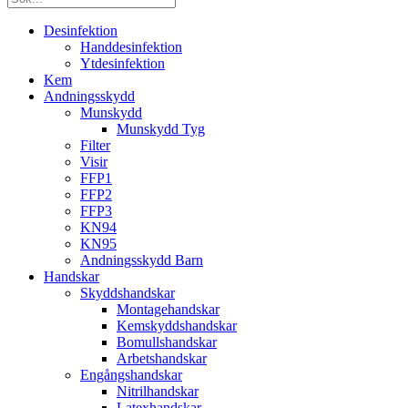
Desinfektion
Handdesinfektion
Ytdesinfektion
Kem
Andningsskydd
Munskydd
Munskydd Tyg
Filter
Visir
FFP1
FFP2
FFP3
KN94
KN95
Andningsskydd Barn
Handskar
Skyddshandskar
Montagehandskar
Kemskyddshandskar
Bomullshandskar
Arbetshandskar
Engångshandskar
Nitrilhandskar
Latexhandskar