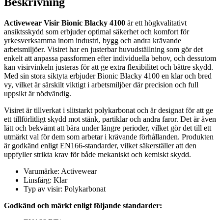
Beskrivning
Activewear Visir Bionic Blacky 4100
är ett högkvalitativt
ansiktsskydd som erbjuder optimal säkerhet och komfort för
yrkesverksamma inom industri, bygg och andra krävande
arbetsmiljöer. Visiret har en justerbar huvudställning som gör det
enkelt att anpassa passformen efter individuella behov, och dessutom
kan visirvinkeln justeras för att ge extra flexibilitet och bättre skydd.
Med sin stora siktyta erbjuder Bionic Blacky 4100 en klar och bred
vy, vilket är särskilt viktigt i arbetsmiljöer där precision och full
uppsikt är nödvändig.
Visiret är tillverkat i slitstarkt polykarbonat och är designat för att ge
ett tillförlitligt skydd mot stänk, partiklar och andra faror. Det är även
lätt och bekvämt att bära under längre perioder, vilket gör det till ett
utmärkt val för dem som arbetar i krävande förhållanden. Produkten
är godkänd enligt EN166-standarder, vilket säkerställer att den
uppfyller strikta krav för både mekaniskt och kemiskt skydd.
Varumärke: Activewear
Linsfärg: Klar
Typ av visir: Polykarbonat
Godkänd och märkt enligt följande standarder: