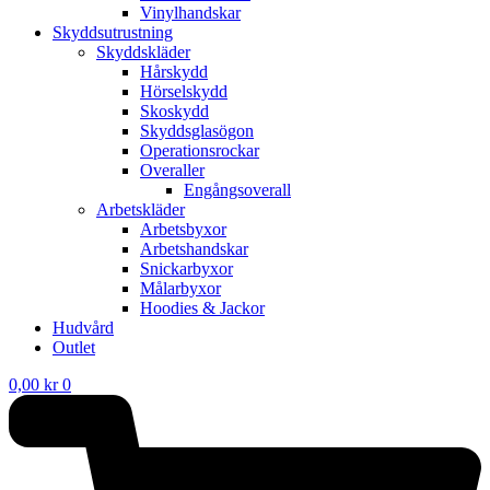
Vinylhandskar
Skyddsutrustning
Skyddskläder
Hårskydd
Hörselskydd
Skoskydd
Skyddsglasögon
Operationsrockar
Overaller
Engångsoverall
Arbetskläder
Arbetsbyxor
Arbetshandskar
Snickarbyxor
Målarbyxor
Hoodies & Jackor
Hudvård
Outlet
0,00
kr
0