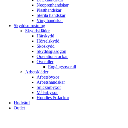
Neoprenhandskar
Plasthandskar
Sterila handskar
Vinylhandskar
Skyddsutrustning
Skyddskläder
Hårskydd
Hörselskydd
Skoskydd
Skyddsglasögon
Operationsrockar
Overaller
Engångsoverall
Arbetskläder
Arbetsbyxor
Arbetshandskar
Snickarbyxor
Målarbyxor
Hoodies & Jackor
Hudvård
Outlet