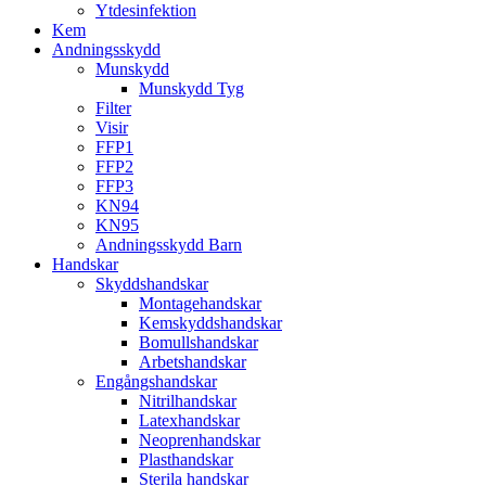
Ytdesinfektion
Kem
Andningsskydd
Munskydd
Munskydd Tyg
Filter
Visir
FFP1
FFP2
FFP3
KN94
KN95
Andningsskydd Barn
Handskar
Skyddshandskar
Montagehandskar
Kemskyddshandskar
Bomullshandskar
Arbetshandskar
Engångshandskar
Nitrilhandskar
Latexhandskar
Neoprenhandskar
Plasthandskar
Sterila handskar