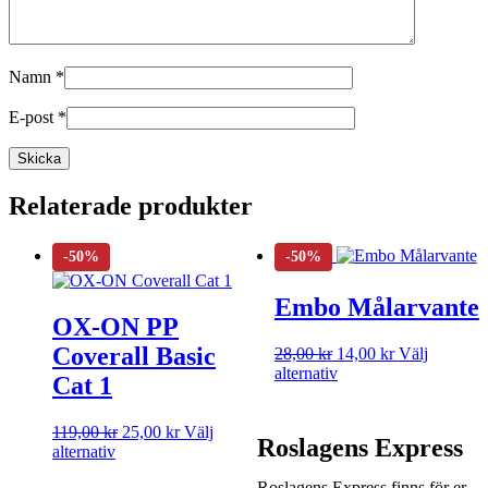
Namn
*
E-post
*
Relaterade produkter
Embo Målarvante
OX-ON PP
Coverall Basic
28,00
kr
14,00
kr
Välj
alternativ
Cat 1
119,00
kr
25,00
kr
Välj
Roslagens Express
alternativ
Roslagens Express finns för er