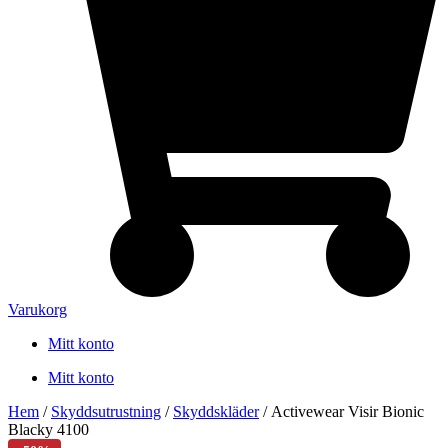
Varukorg
Mitt konto
Mitt konto
Hem
/
Skyddsutrustning
/
Skyddskläder
/ Activewear Visir Bionic
Blacky 4100