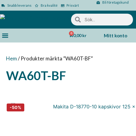
Bli företagskund
Snabb leverans
Bra kvalité
Prisvärt
0
0,00
kr
Mitt konto
Hem
/ Produkter märkta ”WA60T-BF”
WA60T-BF