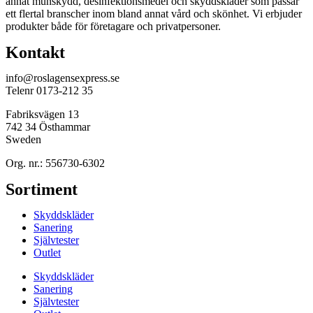
annat munskydd, desinfektionsmedel och skyddskläder som passar
ett flertal branscher inom bland annat vård och skönhet. Vi erbjuder
produkter både för företagare och privatpersoner.
Kontakt
info@roslagensexpress.se
Telenr 0173-212 35
Fabriksvägen 13
742 34 Östhammar
Sweden
Org. nr.: 556730-6302
Sortiment
Skyddskläder
Sanering
Självtester
Outlet
Skyddskläder
Sanering
Självtester