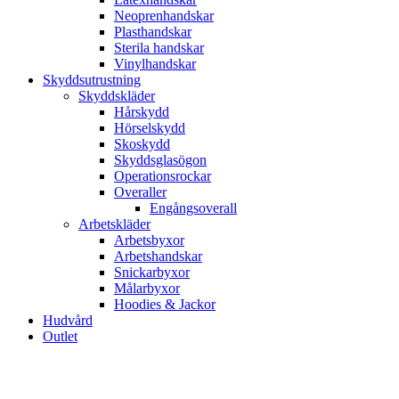
Neoprenhandskar
Plasthandskar
Sterila handskar
Vinylhandskar
Skyddsutrustning
Skyddskläder
Hårskydd
Hörselskydd
Skoskydd
Skyddsglasögon
Operationsrockar
Overaller
Engångsoverall
Arbetskläder
Arbetsbyxor
Arbetshandskar
Snickarbyxor
Målarbyxor
Hoodies & Jackor
Hudvård
Outlet