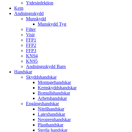
Ytdesinfektion
Kem
Andningsskydd
Munskydd
Munskydd Tyg
Filter
Visir
FFP1
FFP2
FFP3
KN94
KN95
Andningsskydd Barn
Handskar
Skyddshandskar
Montagehandskar
Kemskyddshandskar
Bomullshandskar
Arbetshandskar
Engångshandskar
Nitrilhandskar
Latexhandskar
Neoprenhandskar
Plasthandskar
Sterila handskar