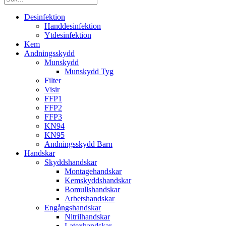
Desinfektion
Handdesinfektion
Ytdesinfektion
Kem
Andningsskydd
Munskydd
Munskydd Tyg
Filter
Visir
FFP1
FFP2
FFP3
KN94
KN95
Andningsskydd Barn
Handskar
Skyddshandskar
Montagehandskar
Kemskyddshandskar
Bomullshandskar
Arbetshandskar
Engångshandskar
Nitrilhandskar
Latexhandskar