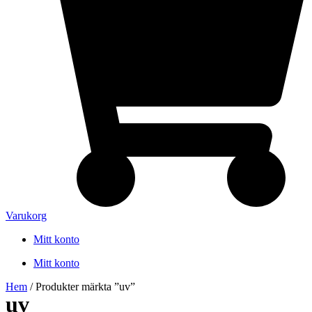
Varukorg
Mitt konto
Mitt konto
Hem
/ Produkter märkta ”uv”
uv