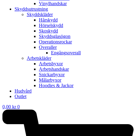
Vinylhandskar
Skyddsutrustning
Skyddskläder
Hårskydd
Hörselskydd
Skoskydd
Skyddsglasögon
Operationsrockar
Overaller
Engångsoverall
Arbetskläder
Arbetsbyxor
Arbetshandskar
Snickarbyxor
Målarbyxor
Hoodies & Jackor
Hudvård
Outlet
0,00
kr
0