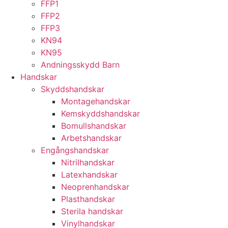
FFP1
FFP2
FFP3
KN94
KN95
Andningsskydd Barn
Handskar
Skyddshandskar
Montagehandskar
Kemskyddshandskar
Bomullshandskar
Arbetshandskar
Engångshandskar
Nitrilhandskar
Latexhandskar
Neoprenhandskar
Plasthandskar
Sterila handskar
Vinylhandskar