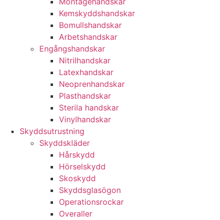
Montagehandskar
Kemskyddshandskar
Bomullshandskar
Arbetshandskar
Engångshandskar
Nitrilhandskar
Latexhandskar
Neoprenhandskar
Plasthandskar
Sterila handskar
Vinylhandskar
Skyddsutrustning
Skyddskläder
Hårskydd
Hörselskydd
Skoskydd
Skyddsglasögon
Operationsrockar
Overaller