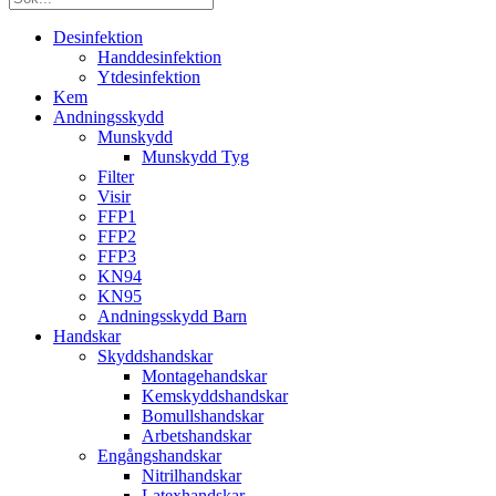
Desinfektion
Handdesinfektion
Ytdesinfektion
Kem
Andningsskydd
Munskydd
Munskydd Tyg
Filter
Visir
FFP1
FFP2
FFP3
KN94
KN95
Andningsskydd Barn
Handskar
Skyddshandskar
Montagehandskar
Kemskyddshandskar
Bomullshandskar
Arbetshandskar
Engångshandskar
Nitrilhandskar
Latexhandskar