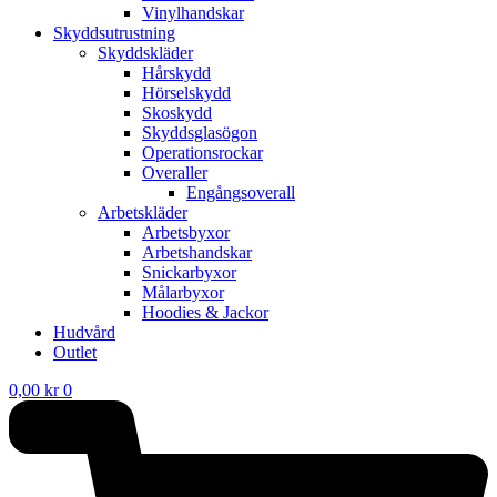
Vinylhandskar
Skyddsutrustning
Skyddskläder
Hårskydd
Hörselskydd
Skoskydd
Skyddsglasögon
Operationsrockar
Overaller
Engångsoverall
Arbetskläder
Arbetsbyxor
Arbetshandskar
Snickarbyxor
Målarbyxor
Hoodies & Jackor
Hudvård
Outlet
0,00
kr
0