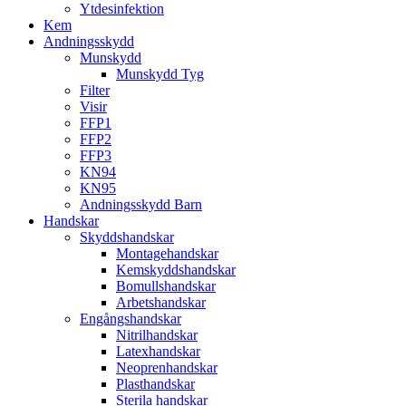
Ytdesinfektion
Kem
Andningsskydd
Munskydd
Munskydd Tyg
Filter
Visir
FFP1
FFP2
FFP3
KN94
KN95
Andningsskydd Barn
Handskar
Skyddshandskar
Montagehandskar
Kemskyddshandskar
Bomullshandskar
Arbetshandskar
Engångshandskar
Nitrilhandskar
Latexhandskar
Neoprenhandskar
Plasthandskar
Sterila handskar