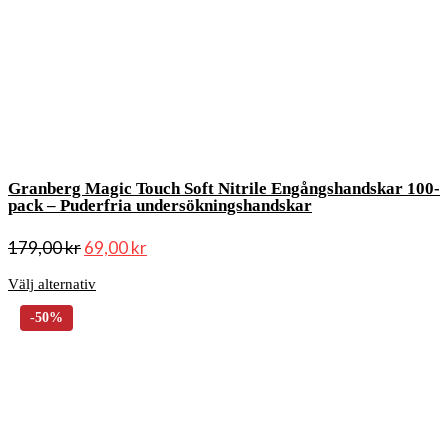
Granberg Magic Touch Soft Nitrile Engångshandskar 100-
pack – Puderfria undersökningshandskar
179,00
kr
69,00
kr
Välj alternativ