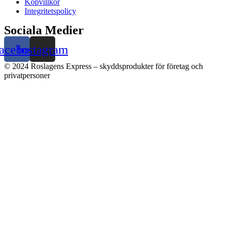
Köpvillkor
Integritetspolicy
Sociala Medier
acebook
Instagram
© 2024 Roslagens Express – skyddsprodukter för företag och
privatpersoner