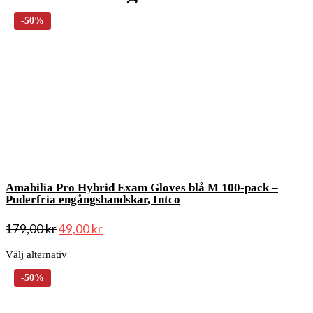
Amabilia Pro Hybrid Exam Gloves blå M 100-pack –
Puderfria engångshandskar, Intco
179,00
kr
49,00
kr
Välj alternativ