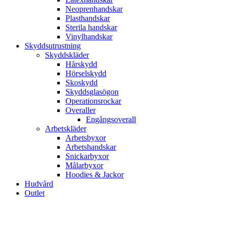
Neoprenhandskar
Plasthandskar
Sterila handskar
Vinylhandskar
Skyddsutrustning
Skyddskläder
Hårskydd
Hörselskydd
Skoskydd
Skyddsglasögon
Operationsrockar
Overaller
Engångsoverall
Arbetskläder
Arbetsbyxor
Arbetshandskar
Snickarbyxor
Målarbyxor
Hoodies & Jackor
Hudvård
Outlet