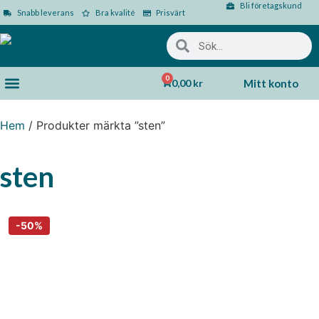
Bli företagskund
Snabb leverans
Bra kvalité
Prisvärt
0
0,00
kr
Mitt konto
Hem
/ Produkter märkta ”sten”
sten