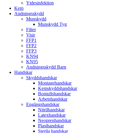
Ytdesinfektion
Kem
Andningsskydd
Munskydd
Munskydd Tyg
Filter
Visir
FFP1
FFP2
FFP3
KN94
KN95
Andningsskydd Barn
Handskar
Skyddshandskar
Montagehandskar
Kemskyddshandskar
Bomullshandskar
Arbetshandskar
Engångshandskar
Nitrilhandskar
Latexhandskar
Neoprenhandskar
Plasthandskar
Sterila handskar