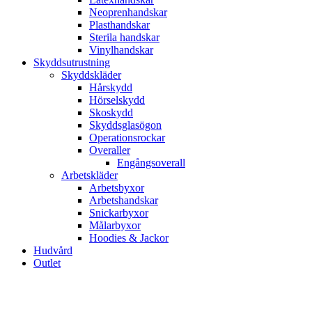
Neoprenhandskar
Plasthandskar
Sterila handskar
Vinylhandskar
Skyddsutrustning
Skyddskläder
Hårskydd
Hörselskydd
Skoskydd
Skyddsglasögon
Operationsrockar
Overaller
Engångsoverall
Arbetskläder
Arbetsbyxor
Arbetshandskar
Snickarbyxor
Målarbyxor
Hoodies & Jackor
Hudvård
Outlet