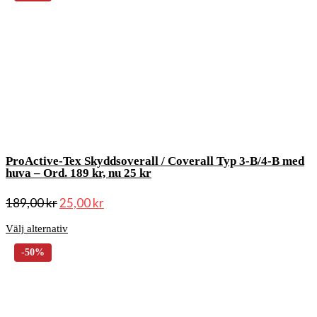
ProActive-Tex Skyddsoverall / Coverall Typ 3-B/4-B med
huva – Ord. 189 kr, nu 25 kr
189,00
kr
25,00
kr
Välj alternativ