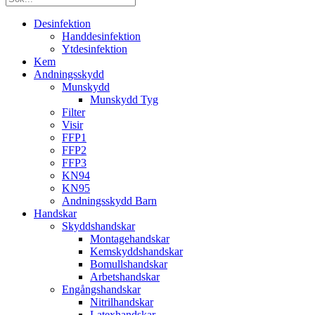
Desinfektion
Handdesinfektion
Ytdesinfektion
Kem
Andningsskydd
Munskydd
Munskydd Tyg
Filter
Visir
FFP1
FFP2
FFP3
KN94
KN95
Andningsskydd Barn
Handskar
Skyddshandskar
Montagehandskar
Kemskyddshandskar
Bomullshandskar
Arbetshandskar
Engångshandskar
Nitrilhandskar
Latexhandskar