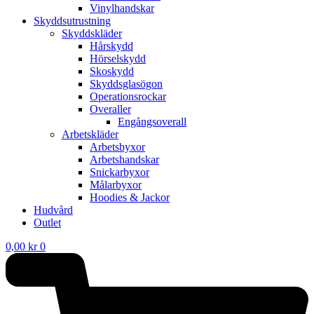
Vinylhandskar
Skyddsutrustning
Skyddskläder
Hårskydd
Hörselskydd
Skoskydd
Skyddsglasögon
Operationsrockar
Overaller
Engångsoverall
Arbetskläder
Arbetsbyxor
Arbetshandskar
Snickarbyxor
Målarbyxor
Hoodies & Jackor
Hudvård
Outlet
0,00
kr
0