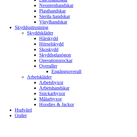
Neoprenhandskar
Plasthandskar
Sterila handskar
Vinylhandskar
Skyddsutrustning
Skyddskläder
Hårskydd
Hörselskydd
Skoskydd
Skyddsglasögon
Operationsrockar
Overaller
Engångsoverall
Arbetskläder
Arbetsbyxor
Arbetshandskar
Snickarbyxor
Målarbyxor
Hoodies & Jackor
Hudvård
Outlet