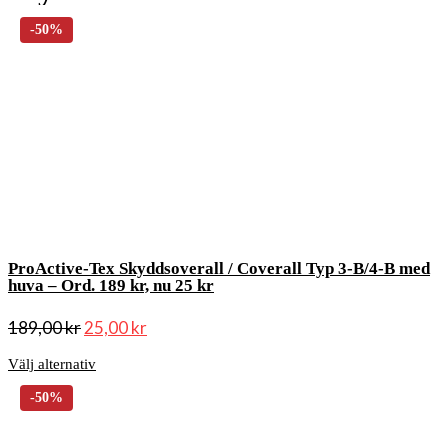
ProActive-Tex Skyddsoverall / Coverall Typ 3-B/4-B med
huva – Ord. 189 kr, nu 25 kr
189,00
kr
25,00
kr
Välj alternativ