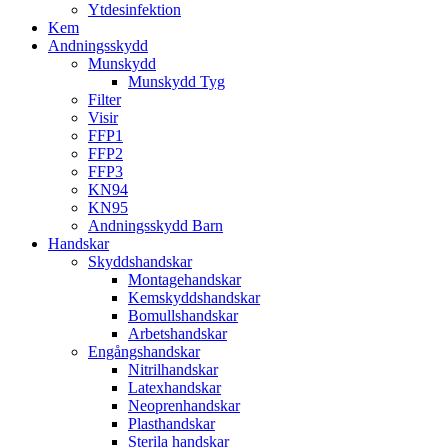
Ytdesinfektion
Kem
Andningsskydd
Munskydd
Munskydd Tyg
Filter
Visir
FFP1
FFP2
FFP3
KN94
KN95
Andningsskydd Barn
Handskar
Skyddshandskar
Montagehandskar
Kemskyddshandskar
Bomullshandskar
Arbetshandskar
Engångshandskar
Nitrilhandskar
Latexhandskar
Neoprenhandskar
Plasthandskar
Sterila handskar