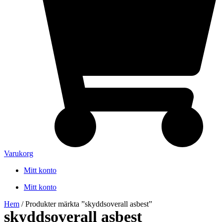
Varukorg
Mitt konto
Mitt konto
Hem
/ Produkter märkta ”skyddsoverall asbest”
skyddsoverall asbest