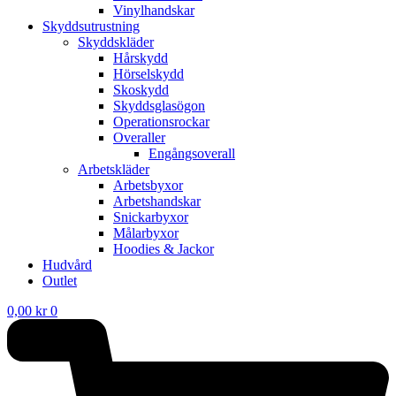
Vinylhandskar
Skyddsutrustning
Skyddskläder
Hårskydd
Hörselskydd
Skoskydd
Skyddsglasögon
Operationsrockar
Overaller
Engångsoverall
Arbetskläder
Arbetsbyxor
Arbetshandskar
Snickarbyxor
Målarbyxor
Hoodies & Jackor
Hudvård
Outlet
0,00
kr
0