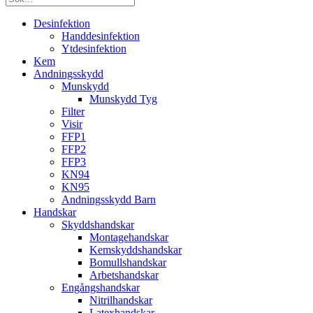
Desinfektion
Handdesinfektion
Ytdesinfektion
Kem
Andningsskydd
Munskydd
Munskydd Tyg
Filter
Visir
FFP1
FFP2
FFP3
KN94
KN95
Andningsskydd Barn
Handskar
Skyddshandskar
Montagehandskar
Kemskyddshandskar
Bomullshandskar
Arbetshandskar
Engångshandskar
Nitrilhandskar
Latexhandskar