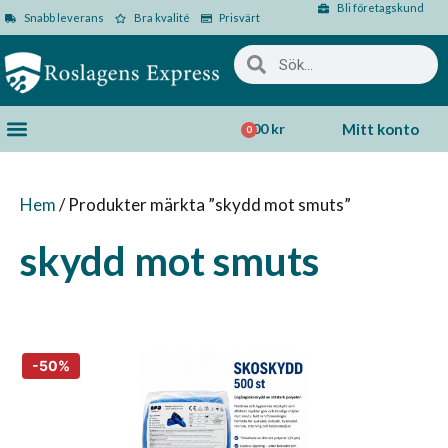
Bli företagskund
Snabb leverans
Bra kvalité
Prisvärt
0,00
kr
Mitt konto
0
Hem
/ Produkter märkta ”skydd mot smuts”
skydd mot smuts