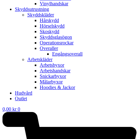
Vinylhandskar
Skyddsutrustning
Skyddskläder
Hårskydd
Hörselskydd
Skoskydd
Skyddsglasögon
Operationsrockar
Overaller
Engångsoverall
Arbetskläder
Arbetsbyxor
Arbetshandskar
Snickarbyxor
Målarbyxor
Hoodies & Jackor
Hudvård
Outlet
0,00
kr
0