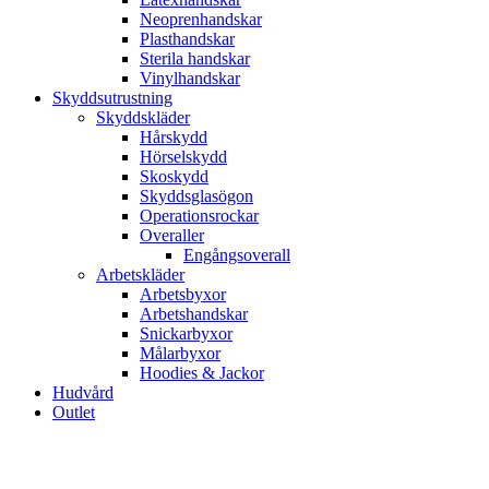
Neoprenhandskar
Plasthandskar
Sterila handskar
Vinylhandskar
Skyddsutrustning
Skyddskläder
Hårskydd
Hörselskydd
Skoskydd
Skyddsglasögon
Operationsrockar
Overaller
Engångsoverall
Arbetskläder
Arbetsbyxor
Arbetshandskar
Snickarbyxor
Målarbyxor
Hoodies & Jackor
Hudvård
Outlet