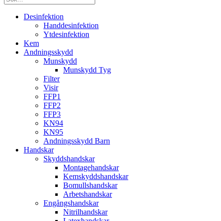
Desinfektion
Handdesinfektion
Ytdesinfektion
Kem
Andningsskydd
Munskydd
Munskydd Tyg
Filter
Visir
FFP1
FFP2
FFP3
KN94
KN95
Andningsskydd Barn
Handskar
Skyddshandskar
Montagehandskar
Kemskyddshandskar
Bomullshandskar
Arbetshandskar
Engångshandskar
Nitrilhandskar
Latexhandskar