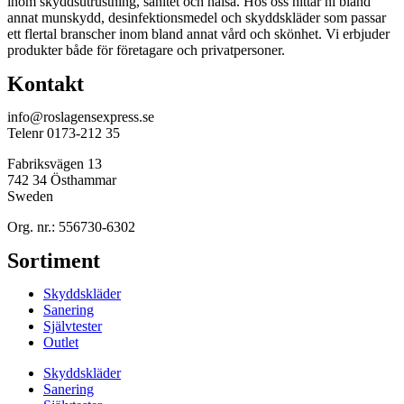
inom skyddsutrustning, sanitet och hälsa. Hos oss hittar ni bland
annat munskydd, desinfektionsmedel och skyddskläder som passar
ett flertal branscher inom bland annat vård och skönhet. Vi erbjuder
produkter både för företagare och privatpersoner.
Kontakt
info@roslagensexpress.se
Telenr 0173-212 35
Fabriksvägen 13
742 34 Östhammar
Sweden
Org. nr.: 556730-6302
Sortiment
Skyddskläder
Sanering
Självtester
Outlet
Skyddskläder
Sanering