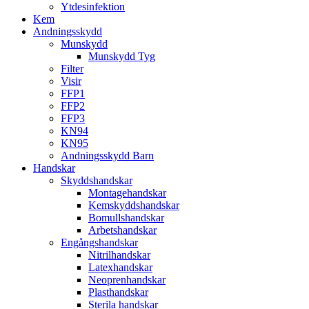
Ytdesinfektion
Kem
Andningsskydd
Munskydd
Munskydd Tyg
Filter
Visir
FFP1
FFP2
FFP3
KN94
KN95
Andningsskydd Barn
Handskar
Skyddshandskar
Montagehandskar
Kemskyddshandskar
Bomullshandskar
Arbetshandskar
Engångshandskar
Nitrilhandskar
Latexhandskar
Neoprenhandskar
Plasthandskar
Sterila handskar