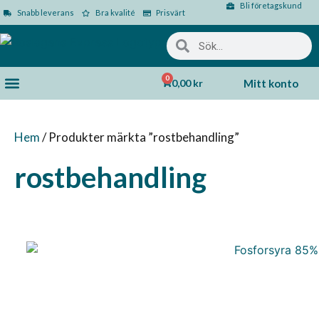
Bli företagskund
Snabb leverans
Bra kvalité
Prisvärt
0
0,00
kr
Mitt konto
Hem
/ Produkter märkta ”rostbehandling”
rostbehandling