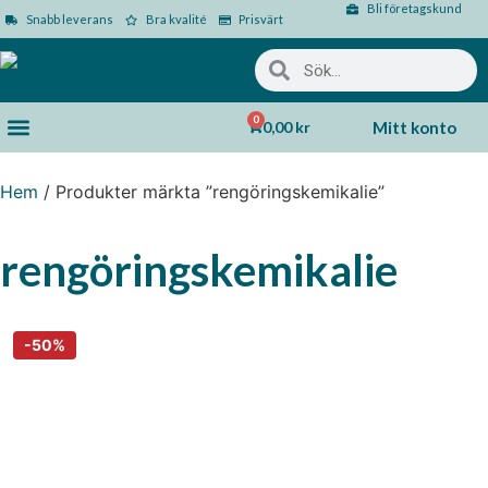
Bli företagskund
Snabb leverans
Bra kvalité
Prisvärt
0
0,00
kr
Mitt konto
Hem
/ Produkter märkta ”rengöringskemikalie”
rengöringskemikalie