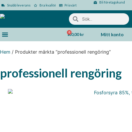
Bli företagskund
Snabb leverans
Bra kvalité
Prisvärt
0
0,00
kr
Mitt konto
Hem
/ Produkter märkta ”professionell rengöring”
professionell rengöring