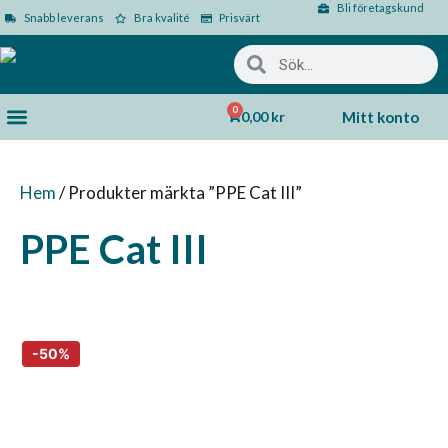
Bli företagskund
Snabb leverans
Bra kvalité
Prisvärt
0
0,00
kr
Mitt konto
Hem
/ Produkter märkta ”PPE Cat III”
PPE Cat III