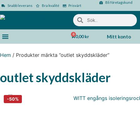
Bli företagskund
Snabb leverans
Bra kvalité
Prisvärt
0
0,00
kr
Mitt konto
Hem
/ Produkter märkta ”outlet skyddskläder”
outlet skyddskläder