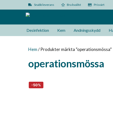
Snabb leverans
Bra kvalité
Prisvärt
Desinfektion
Kem
Andningsskydd
Ha
Hem
/ Produkter märkta ”operationsmössa”
operationsmössa