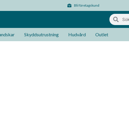
Bli företagskund
ndskar
Skyddsutrustning
Hudvård
Outlet