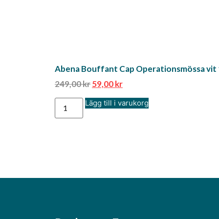
Abena Bouffant Cap Operationsmössa vit 
249,00
kr
59,00
kr
Lägg till i varukorg