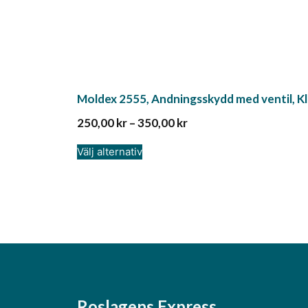
Moldex 2555, Andningsskydd med ventil, Kla
250,00
kr
–
350,00
kr
Välj alternativ
Roslagens Express