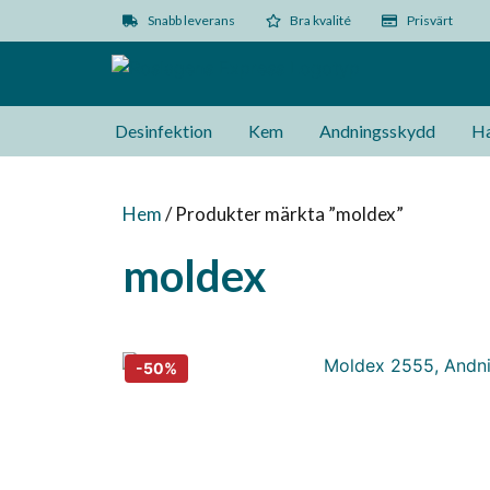
Snabb leverans
Bra kvalité
Prisvärt
Desinfektion
Kem
Andningsskydd
Ha
Hem
/ Produkter märkta ”moldex”
moldex