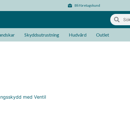
Bli företagskund
ndskar
Skyddsutrustning
Hudvård
Outlet