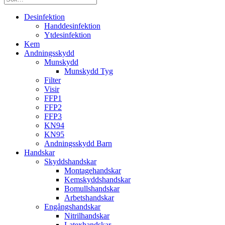
Desinfektion
Handdesinfektion
Ytdesinfektion
Kem
Andningsskydd
Munskydd
Munskydd Tyg
Filter
Visir
FFP1
FFP2
FFP3
KN94
KN95
Andningsskydd Barn
Handskar
Skyddshandskar
Montagehandskar
Kemskyddshandskar
Bomullshandskar
Arbetshandskar
Engångshandskar
Nitrilhandskar
Latexhandskar