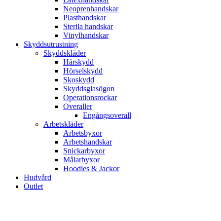
Neoprenhandskar
Plasthandskar
Sterila handskar
Vinylhandskar
Skyddsutrustning
Skyddskläder
Hårskydd
Hörselskydd
Skoskydd
Skyddsglasögon
Operationsrockar
Overaller
Engångsoverall
Arbetskläder
Arbetsbyxor
Arbetshandskar
Snickarbyxor
Målarbyxor
Hoodies & Jackor
Hudvård
Outlet