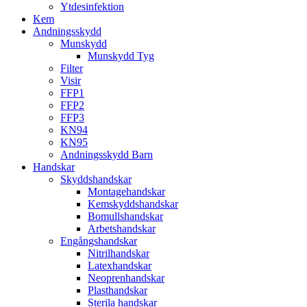
Ytdesinfektion
Kem
Andningsskydd
Munskydd
Munskydd Tyg
Filter
Visir
FFP1
FFP2
FFP3
KN94
KN95
Andningsskydd Barn
Handskar
Skyddshandskar
Montagehandskar
Kemskyddshandskar
Bomullshandskar
Arbetshandskar
Engångshandskar
Nitrilhandskar
Latexhandskar
Neoprenhandskar
Plasthandskar
Sterila handskar