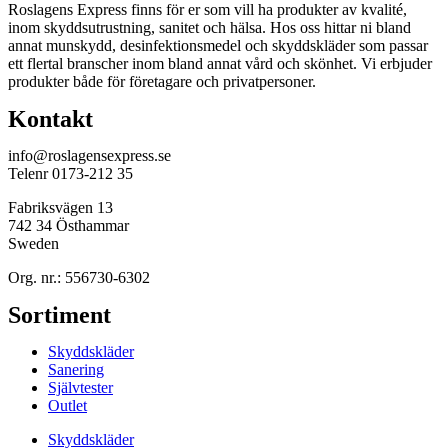
Roslagens Express finns för er som vill ha produkter av kvalité,
inom skyddsutrustning, sanitet och hälsa. Hos oss hittar ni bland
annat munskydd, desinfektionsmedel och skyddskläder som passar
ett flertal branscher inom bland annat vård och skönhet. Vi erbjuder
produkter både för företagare och privatpersoner.
Kontakt
info@roslagensexpress.se
Telenr 0173-212 35
Fabriksvägen 13
742 34 Östhammar
Sweden
Org. nr.: 556730-6302
Sortiment
Skyddskläder
Sanering
Självtester
Outlet
Skyddskläder