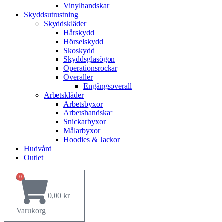
Vinylhandskar
Skyddsutrustning
Skyddskläder
Hårskydd
Hörselskydd
Skoskydd
Skyddsglasögon
Operationsrockar
Overaller
Engångsoverall
Arbetskläder
Arbetsbyxor
Arbetshandskar
Snickarbyxor
Målarbyxor
Hoodies & Jackor
Hudvård
Outlet
0
0,00
kr
Varukorg