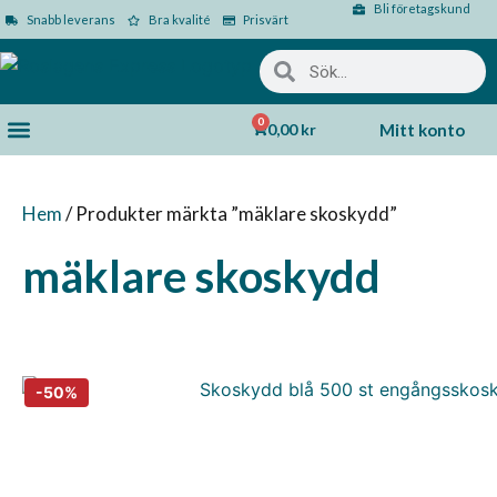
Bli företagskund
Snabb leverans
Bra kvalité
Prisvärt
0
0,00
kr
Mitt konto
Hem
/ Produkter märkta ”mäklare skoskydd”
mäklare skoskydd