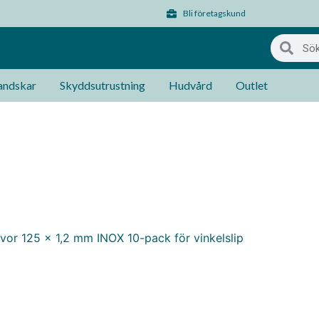
Bli företagskund
ndskar
Skyddsutrustning
Hudvård
Outlet