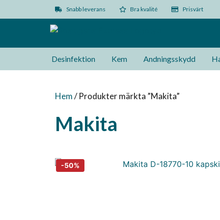
Snabb leverans
Bra kvalité
Prisvärt
Desinfektion
Kem
Andningsskydd
Ha
Hem
/ Produkter märkta ”Makita”
Makita