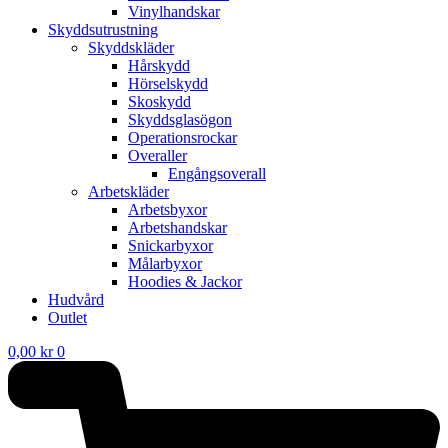
Vinylhandskar
Skyddsutrustning
Skyddskläder
Hårskydd
Hörselskydd
Skoskydd
Skyddsglasögon
Operationsrockar
Overaller
Engångsoverall
Arbetskläder
Arbetsbyxor
Arbetshandskar
Snickarbyxor
Målarbyxor
Hoodies & Jackor
Hudvård
Outlet
0,00
kr
0