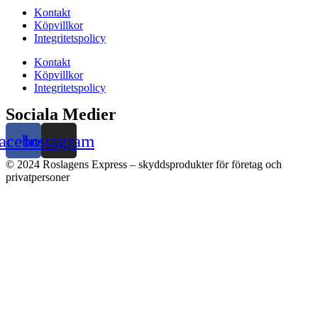
Kontakt
Köpvillkor
Integritetspolicy
Kontakt
Köpvillkor
Integritetspolicy
Sociala Medier
acebook
Instagram
© 2024 Roslagens Express – skyddsprodukter för företag och
privatpersoner