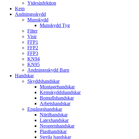
Ytdesinfektion
Kem
Andningsskydd
Munskydd
Munskydd Tyg
Filter
Visir
FFP1
FFP2
FFP3
KN94
KN95
Andningsskydd Barn
Handskar
Skyddshandskar
Montagehandskar
Kemskyddshandskar
Bomullshandskar
Arbetshandskar
Engångshandskar
Nitrilhandskar
Latexhandskar
Neoprenhandskar
Plasthandskar
Sterila handskar