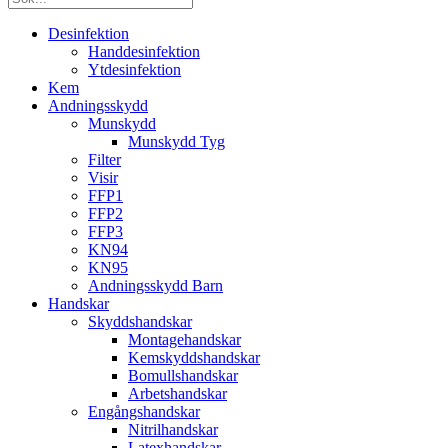
Desinfektion
Handdesinfektion
Ytdesinfektion
Kem
Andningsskydd
Munskydd
Munskydd Tyg
Filter
Visir
FFP1
FFP2
FFP3
KN94
KN95
Andningsskydd Barn
Handskar
Skyddshandskar
Montagehandskar
Kemskyddshandskar
Bomullshandskar
Arbetshandskar
Engångshandskar
Nitrilhandskar
Latexhandskar