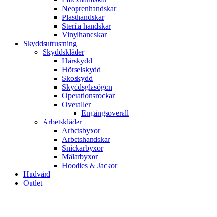
Neoprenhandskar
Plasthandskar
Sterila handskar
Vinylhandskar
Skyddsutrustning
Skyddskläder
Hårskydd
Hörselskydd
Skoskydd
Skyddsglasögon
Operationsrockar
Overaller
Engångsoverall
Arbetskläder
Arbetsbyxor
Arbetshandskar
Snickarbyxor
Målarbyxor
Hoodies & Jackor
Hudvård
Outlet