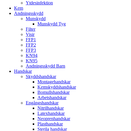
Ytdesinfektion
Kem
Andningsskydd
Munskydd
Munskydd Tyg
Filter
Visir
FFP1
FFP2
FFP3
KN94
KN95
Andningsskydd Barn
Handskar
Skyddshandskar
Montagehandskar
Kemskyddshandskar
Bomullshandskar
Arbetshandskar
Engångshandskar
Nitrilhandskar
Latexhandskar
Neoprenhandskar
Plasthandskar
Sterila handskar