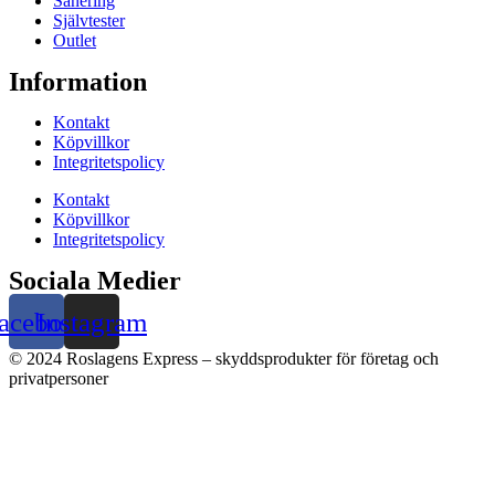
Sanering
Självtester
Outlet
Information
Kontakt
Köpvillkor
Integritetspolicy
Kontakt
Köpvillkor
Integritetspolicy
Sociala Medier
acebook
Instagram
© 2024 Roslagens Express – skyddsprodukter för företag och
privatpersoner