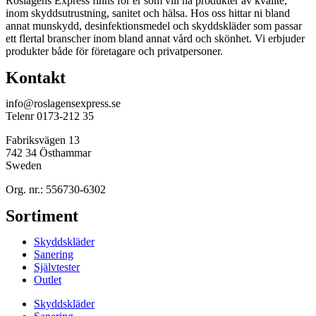
Roslagens Express finns för er som vill ha produkter av kvalité,
inom skyddsutrustning, sanitet och hälsa. Hos oss hittar ni bland
annat munskydd, desinfektionsmedel och skyddskläder som passar
ett flertal branscher inom bland annat vård och skönhet. Vi erbjuder
produkter både för företagare och privatpersoner.
Kontakt
info@roslagensexpress.se
Telenr 0173-212 35
Fabriksvägen 13
742 34 Östhammar
Sweden
Org. nr.: 556730-6302
Sortiment
Skyddskläder
Sanering
Självtester
Outlet
Skyddskläder