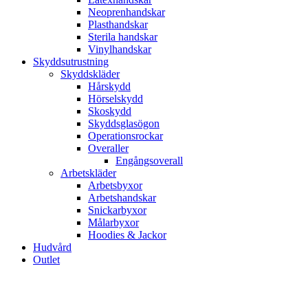
Neoprenhandskar
Plasthandskar
Sterila handskar
Vinylhandskar
Skyddsutrustning
Skyddskläder
Hårskydd
Hörselskydd
Skoskydd
Skyddsglasögon
Operationsrockar
Overaller
Engångsoverall
Arbetskläder
Arbetsbyxor
Arbetshandskar
Snickarbyxor
Målarbyxor
Hoodies & Jackor
Hudvård
Outlet