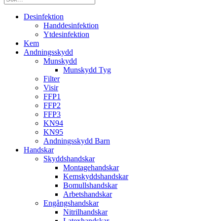
Desinfektion
Handdesinfektion
Ytdesinfektion
Kem
Andningsskydd
Munskydd
Munskydd Tyg
Filter
Visir
FFP1
FFP2
FFP3
KN94
KN95
Andningsskydd Barn
Handskar
Skyddshandskar
Montagehandskar
Kemskyddshandskar
Bomullshandskar
Arbetshandskar
Engångshandskar
Nitrilhandskar
Latexhandskar