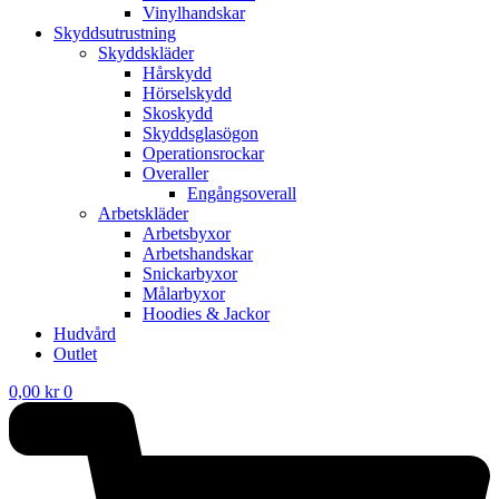
Vinylhandskar
Skyddsutrustning
Skyddskläder
Hårskydd
Hörselskydd
Skoskydd
Skyddsglasögon
Operationsrockar
Overaller
Engångsoverall
Arbetskläder
Arbetsbyxor
Arbetshandskar
Snickarbyxor
Målarbyxor
Hoodies & Jackor
Hudvård
Outlet
0,00
kr
0