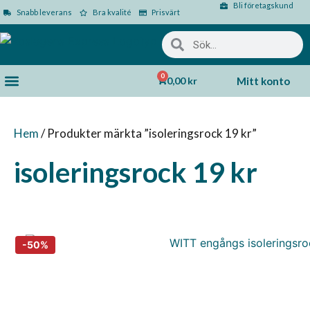
Bli företagskund
Snabb leverans
Bra kvalité
Prisvärt
0
0,00
kr
Mitt konto
Hem
/ Produkter märkta ”isoleringsrock 19 kr”
isoleringsrock 19 kr