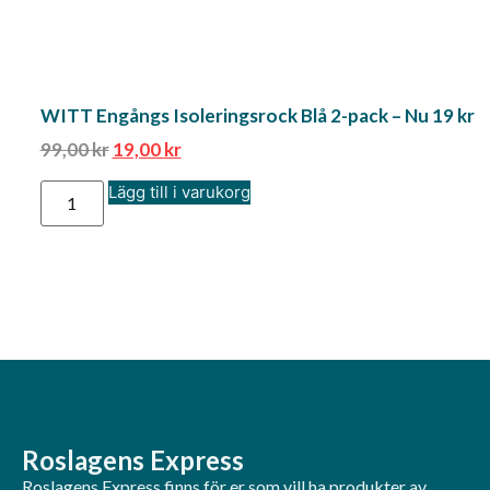
WITT Engångs Isoleringsrock Blå 2-pack – Nu 19 kr
99,00
kr
19,00
kr
Lägg till i varukorg
Roslagens Express
Roslagens Express finns för er som vill ha produkter av