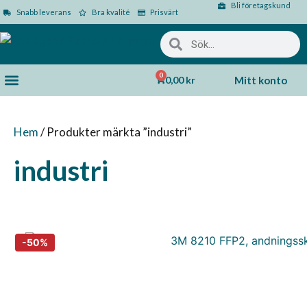
Bli företagskund
Snabb leverans
Bra kvalité
Prisvärt
0
0,00
kr
Mitt konto
Hem
/ Produkter märkta ”industri”
industri