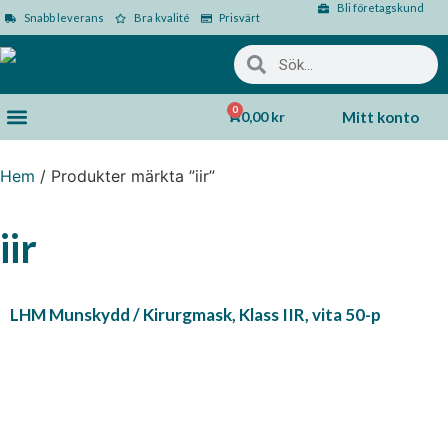
Bli företagskund
Snabb leverans
Bra kvalité
Prisvärt
0
0,00
kr
Mitt konto
Hem
/ Produkter märkta ”iir”
iir
LHM Munskydd / Kirurgmask, Klass IIR, vita 50-p