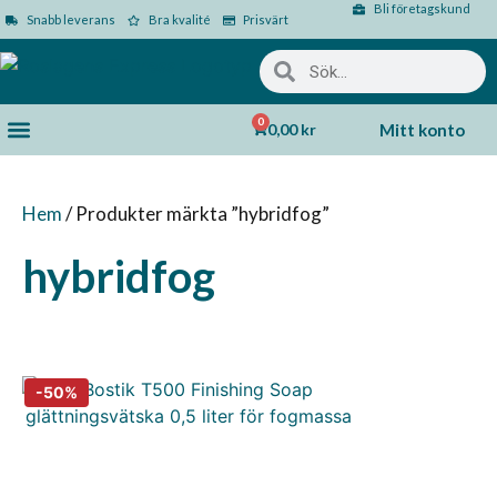
Bli företagskund
Snabb leverans
Bra kvalité
Prisvärt
0
0,00
kr
Mitt konto
Hem
/ Produkter märkta ”hybridfog”
hybridfog