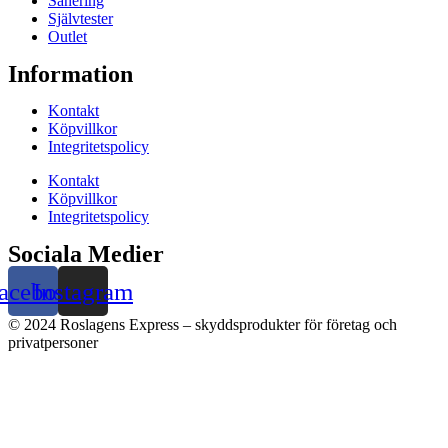
Sanering
Självtester
Outlet
Information
Kontakt
Köpvillkor
Integritetspolicy
Kontakt
Köpvillkor
Integritetspolicy
Sociala Medier
acebook
Instagram
© 2024 Roslagens Express – skyddsprodukter för företag och
privatpersoner