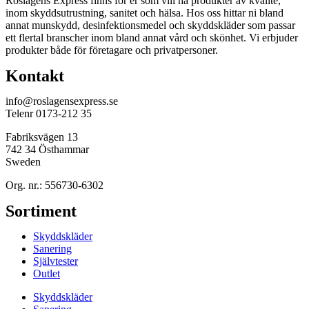
Roslagens Express finns för er som vill ha produkter av kvalité,
inom skyddsutrustning, sanitet och hälsa. Hos oss hittar ni bland
annat munskydd, desinfektionsmedel och skyddskläder som passar
ett flertal branscher inom bland annat vård och skönhet. Vi erbjuder
produkter både för företagare och privatpersoner.
Kontakt
info@roslagensexpress.se
Telenr 0173-212 35
Fabriksvägen 13
742 34 Östhammar
Sweden
Org. nr.: 556730-6302
Sortiment
Skyddskläder
Sanering
Självtester
Outlet
Skyddskläder