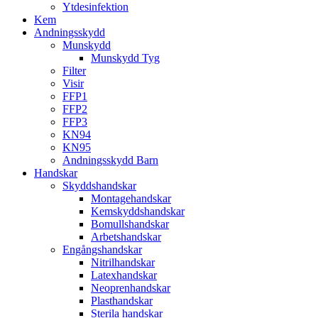
Ytdesinfektion
Kem
Andningsskydd
Munskydd
Munskydd Tyg
Filter
Visir
FFP1
FFP2
FFP3
KN94
KN95
Andningsskydd Barn
Handskar
Skyddshandskar
Montagehandskar
Kemskyddshandskar
Bomullshandskar
Arbetshandskar
Engångshandskar
Nitrilhandskar
Latexhandskar
Neoprenhandskar
Plasthandskar
Sterila handskar