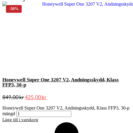
Honeywell Super One 3207 V2, Andningsskydd, Klass
FFP3, 30-p
849,00
kr
425,00
kr
Honeywell Super One 3207 V2, Andningsskydd, Klass FFP3, 30-p
mängd
Lägg till i varukorg