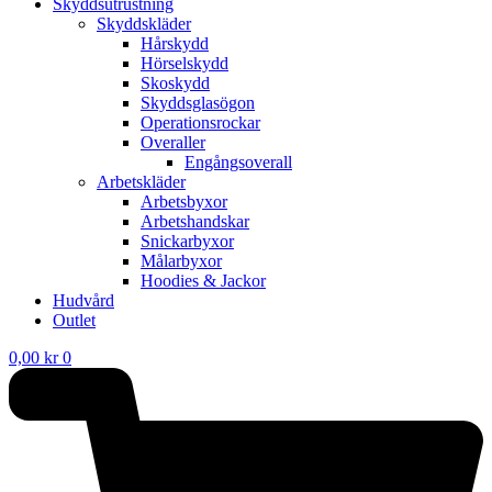
Skyddsutrustning
Skyddskläder
Hårskydd
Hörselskydd
Skoskydd
Skyddsglasögon
Operationsrockar
Overaller
Engångsoverall
Arbetskläder
Arbetsbyxor
Arbetshandskar
Snickarbyxor
Målarbyxor
Hoodies & Jackor
Hudvård
Outlet
0,00
kr
0