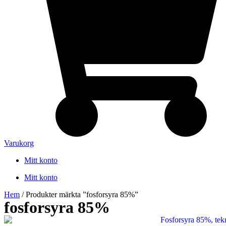
Varukorg
Mitt konto
Mitt konto
Hem
/ Produkter märkta ”fosforsyra 85%”
fosforsyra 85%