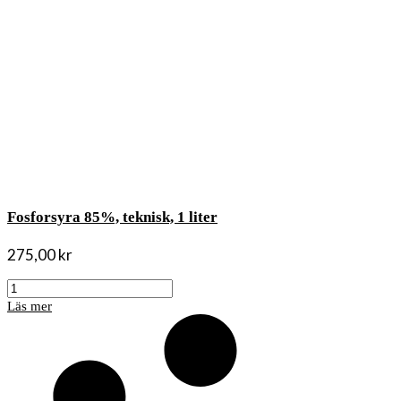
Fosforsyra 85%, teknisk, 1 liter
275,00
kr
Fosforsyra
85%,
Läs mer
teknisk,
1
liter
mängd