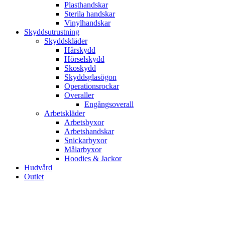
Plasthandskar
Sterila handskar
Vinylhandskar
Skyddsutrustning
Skyddskläder
Hårskydd
Hörselskydd
Skoskydd
Skyddsglasögon
Operationsrockar
Overaller
Engångsoverall
Arbetskläder
Arbetsbyxor
Arbetshandskar
Snickarbyxor
Målarbyxor
Hoodies & Jackor
Hudvård
Outlet