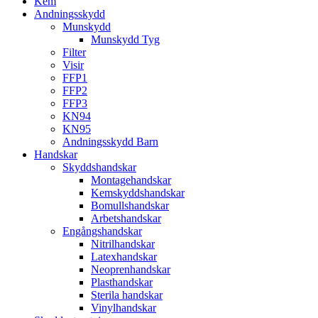
Kem
Andningsskydd
Munskydd
Munskydd Tyg
Filter
Visir
FFP1
FFP2
FFP3
KN94
KN95
Andningsskydd Barn
Handskar
Skyddshandskar
Montagehandskar
Kemskyddshandskar
Bomullshandskar
Arbetshandskar
Engångshandskar
Nitrilhandskar
Latexhandskar
Neoprenhandskar
Plasthandskar
Sterila handskar
Vinylhandskar