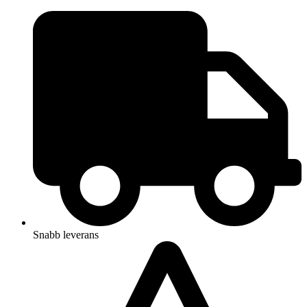
Hoppa
till
innehåll
Snabb leverans