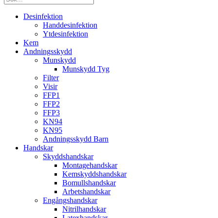
Desinfektion
Handdesinfektion
Ytdesinfektion
Kem
Andningsskydd
Munskydd
Munskydd Tyg
Filter
Visir
FFP1
FFP2
FFP3
KN94
KN95
Andningsskydd Barn
Handskar
Skyddshandskar
Montagehandskar
Kemskyddshandskar
Bomullshandskar
Arbetshandskar
Engångshandskar
Nitrilhandskar
Latexhandskar