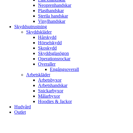
Neoprenhandskar
Plasthandskar
Sterila handskar
Vinylhandskar
Skyddsutrustning
Skyddskläder
Hårskydd
Hörselskydd
Skoskydd
Skyddsglasögon
Operationsrockar
Overaller
Engångsoverall
Arbetskläder
Arbetsbyxor
Arbetshandskar
Snickarbyxor
Målarbyxor
Hoodies & Jackor
Hudvård
Outlet