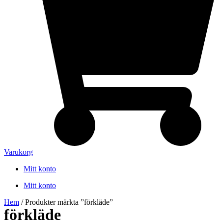
Varukorg
Mitt konto
Mitt konto
Hem
/ Produkter märkta ”förkläde”
förkläde