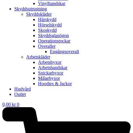
Vinylhandskar
Skyddsutrustning
Skyddskläder
Hårskydd
Hörselskydd
Skoskydd
Skyddsglasögon
Operationsrockar
Overaller
Engångsoverall
Arbetskläder
Arbetsbyxor
Arbetshandskar
Snickarbyxor
Målarbyxor
Hoodies & Jackor
Hudvård
Outlet
0,00
kr
0