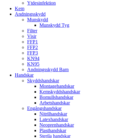
Ytdesinfektion
Kem
Andningsskydd
Munskydd
Munskydd Tyg
Filter
Visir
FFP1
FFP2
FFP3
KN94
KN95
Andningsskydd Barn
Handskar
Skyddshandskar
Montagehandskar
Kemskyddshandskar
Bomullshandskar
Arbetshandskar
Engångshandskar
Nitrilhandskar
Latexhandskar
Neoprenhandskar
Plasthandskar
Sterila handskar