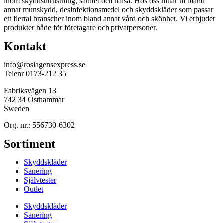
inom skyddsutrustning, sanitet och hälsa. Hos oss hittar ni bland
annat munskydd, desinfektionsmedel och skyddskläder som passar
ett flertal branscher inom bland annat vård och skönhet. Vi erbjuder
produkter både för företagare och privatpersoner.
Kontakt
info@roslagensexpress.se
Telenr 0173-212 35
Fabriksvägen 13
742 34 Östhammar
Sweden
Org. nr.: 556730-6302
Sortiment
Skyddskläder
Sanering
Självtester
Outlet
Skyddskläder
Sanering