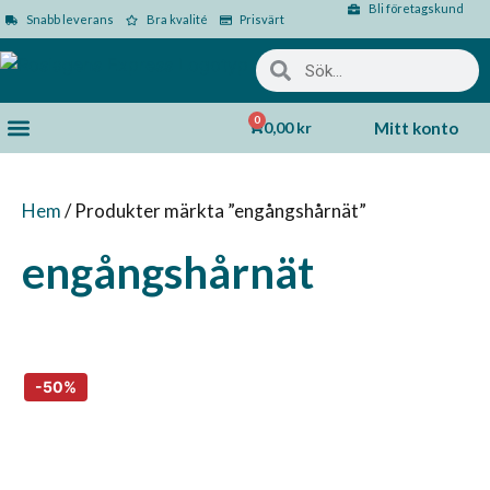
Bli företagskund
Snabb leverans
Bra kvalité
Prisvärt
0
0,00
kr
Mitt konto
Hem
/ Produkter märkta ”engångshårnät”
engångshårnät