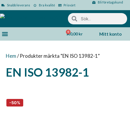
Bli företagskund
Snabb leverans
Bra kvalité
Prisvärt
0
0,00
kr
Mitt konto
Hem
/ Produkter märkta ”EN ISO 13982-1”
EN ISO 13982-1