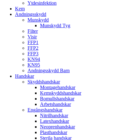
Ytdesinfektion
Kem
Andningsskydd
Munskydd
Munskydd Tyg
Filter
Visir
FFP1
FFP2
FFP3
KN94
KN95
Andningsskydd Barn
Handskar
Skyddshandskar
Montagehandskar
Kemskyddshandskar
Bomullshandskar
Arbetshandskar
Engångshandskar
Nitrilhandskar
Latexhandskar
Neoprenhandskar
Plasthandskar
Sterila handskar