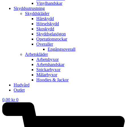
Vinylhandskar
Skyddsutrustning
Skyddskläder
Hårskydd
Hörselskydd
Skoskydd
Skyddsglasögon
Operationsrockar
Overaller
Engångsoverall
Arbetskläder
Arbetsbyxor
Arbetshandskar
Snickarbyxor
Målarbyxor
Hoodies & Jackor
Hudvård
Outlet
0,00
kr
0