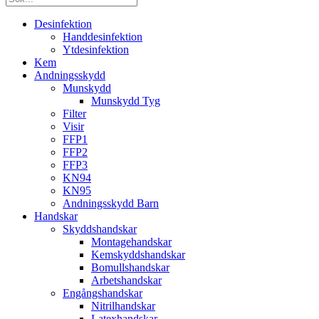
Desinfektion
Handdesinfektion
Ytdesinfektion
Kem
Andningsskydd
Munskydd
Munskydd Tyg
Filter
Visir
FFP1
FFP2
FFP3
KN94
KN95
Andningsskydd Barn
Handskar
Skyddshandskar
Montagehandskar
Kemskyddshandskar
Bomullshandskar
Arbetshandskar
Engångshandskar
Nitrilhandskar
Latexhandskar