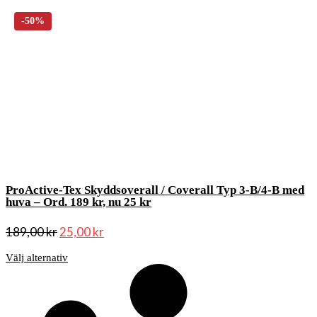
ProActive-Tex Skyddsoverall / Coverall Typ 3-B/4-B med
huva – Ord. 189 kr, nu 25 kr
189,00
kr
25,00
kr
Välj alternativ