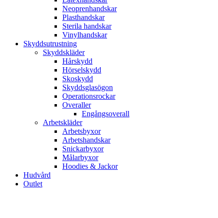
Neoprenhandskar
Plasthandskar
Sterila handskar
Vinylhandskar
Skyddsutrustning
Skyddskläder
Hårskydd
Hörselskydd
Skoskydd
Skyddsglasögon
Operationsrockar
Overaller
Engångsoverall
Arbetskläder
Arbetsbyxor
Arbetshandskar
Snickarbyxor
Målarbyxor
Hoodies & Jackor
Hudvård
Outlet