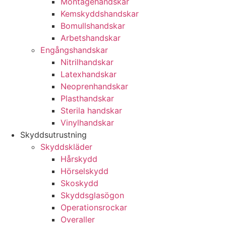
Montagehandskar
Kemskyddshandskar
Bomullshandskar
Arbetshandskar
Engångshandskar
Nitrilhandskar
Latexhandskar
Neoprenhandskar
Plasthandskar
Sterila handskar
Vinylhandskar
Skyddsutrustning
Skyddskläder
Hårskydd
Hörselskydd
Skoskydd
Skyddsglasögon
Operationsrockar
Overaller