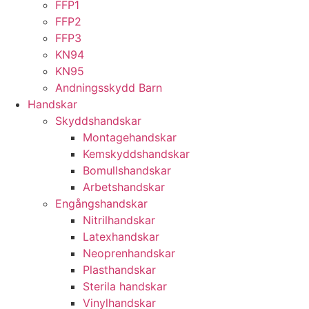
FFP1
FFP2
FFP3
KN94
KN95
Andningsskydd Barn
Handskar
Skyddshandskar
Montagehandskar
Kemskyddshandskar
Bomullshandskar
Arbetshandskar
Engångshandskar
Nitrilhandskar
Latexhandskar
Neoprenhandskar
Plasthandskar
Sterila handskar
Vinylhandskar