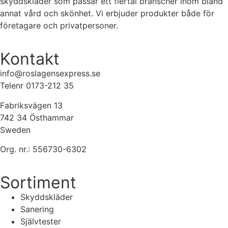
skyddskläder som passar ett flertal branscher inom bland
annat vård och skönhet. Vi erbjuder produkter både för
företagare och privatpersoner.
Kontakt
info@roslagensexpress.se
Telenr 0173-212 35
Fabriksvägen 13
742 34 Östhammar
Sweden
Org. nr.: 556730-6302
Sortiment
Skyddskläder
Sanering
Självtester