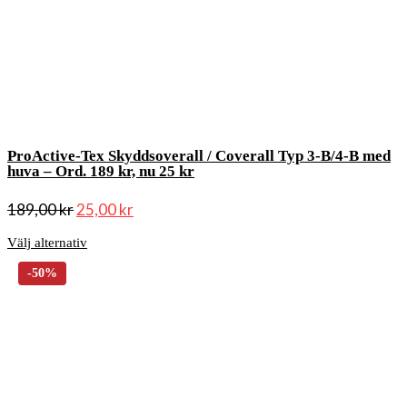
ProActive-Tex Skyddsoverall / Coverall Typ 3-B/4-B med
huva – Ord. 189 kr, nu 25 kr
189,00
kr
25,00
kr
Välj alternativ