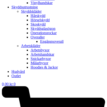
Vinylhandskar
Skyddsutrustning
Skyddskläder
Hårskydd
Hörselskydd
Skoskydd
Skyddsglasögon
Operationsrockar
Overaller
Engångsoverall
Arbetskläder
Arbetsbyxor
Arbetshandskar
Snickarbyxor
Målarbyxor
Hoodies & Jackor
Hudvård
Outlet
0,00
kr
0