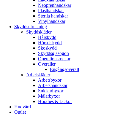
Neoprenhandskar
Plasthandskar
Sterila handskar
Vinylhandskar
Skyddsutrustning
Skyddskläder
Hårskydd
Hörselskydd
Skoskydd
Skyddsglasögon
Operationsrockar
Overaller
Engångsoverall
Arbetskläder
Arbetsbyxor
Arbetshandskar
Snickarbyxor
Målarbyxor
Hoodies & Jackor
Hudvård
Outlet