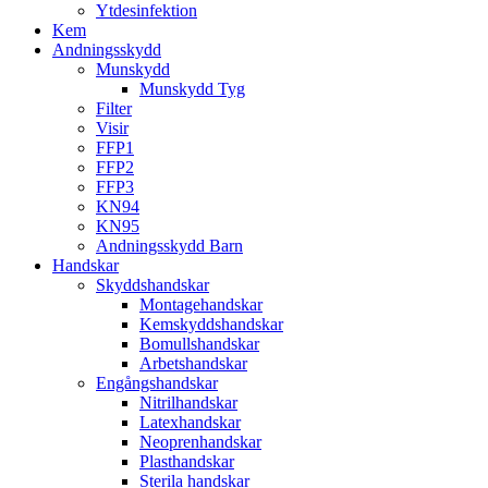
Ytdesinfektion
Kem
Andningsskydd
Munskydd
Munskydd Tyg
Filter
Visir
FFP1
FFP2
FFP3
KN94
KN95
Andningsskydd Barn
Handskar
Skyddshandskar
Montagehandskar
Kemskyddshandskar
Bomullshandskar
Arbetshandskar
Engångshandskar
Nitrilhandskar
Latexhandskar
Neoprenhandskar
Plasthandskar
Sterila handskar