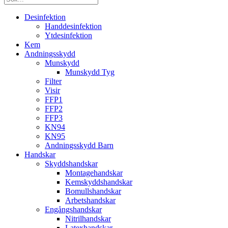
Desinfektion
Handdesinfektion
Ytdesinfektion
Kem
Andningsskydd
Munskydd
Munskydd Tyg
Filter
Visir
FFP1
FFP2
FFP3
KN94
KN95
Andningsskydd Barn
Handskar
Skyddshandskar
Montagehandskar
Kemskyddshandskar
Bomullshandskar
Arbetshandskar
Engångshandskar
Nitrilhandskar
Latexhandskar