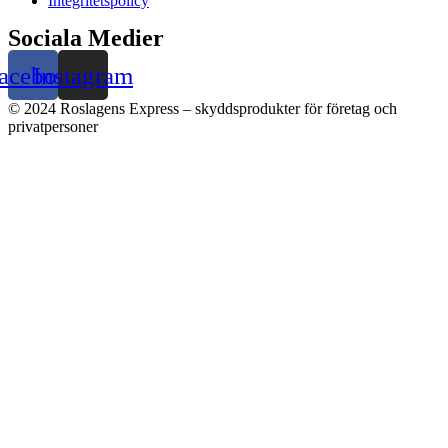
Integritetspolicy
Sociala Medier
acebook
Instagram
© 2024 Roslagens Express – skyddsprodukter för företag och
privatpersoner