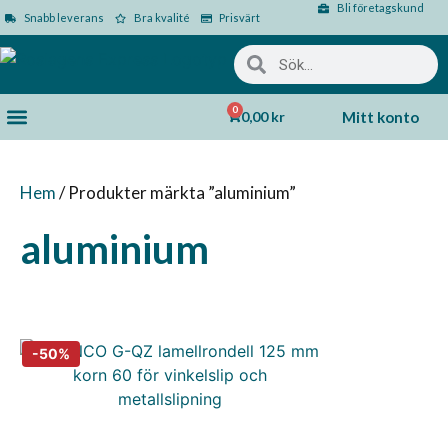
Bli företagskund
Snabb leverans
Bra kvalité
Prisvärt
0
0,00
kr
Mitt konto
Hem
/ Produkter märkta ”aluminium”
aluminium