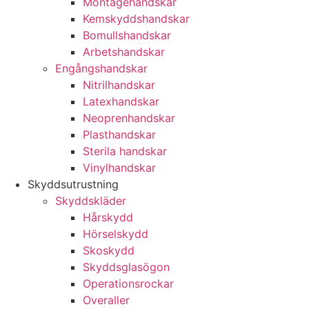
Montagehandskar
Kemskyddshandskar
Bomullshandskar
Arbetshandskar
Engångshandskar
Nitrilhandskar
Latexhandskar
Neoprenhandskar
Plasthandskar
Sterila handskar
Vinylhandskar
Skyddsutrustning
Skyddskläder
Hårskydd
Hörselskydd
Skoskydd
Skyddsglasögon
Operationsrockar
Overaller