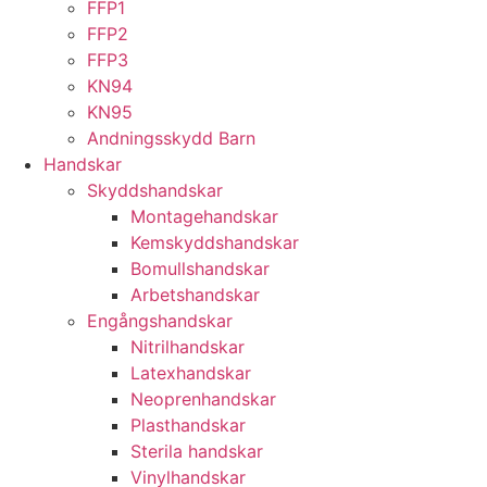
FFP1
FFP2
FFP3
KN94
KN95
Andningsskydd Barn
Handskar
Skyddshandskar
Montagehandskar
Kemskyddshandskar
Bomullshandskar
Arbetshandskar
Engångshandskar
Nitrilhandskar
Latexhandskar
Neoprenhandskar
Plasthandskar
Sterila handskar
Vinylhandskar