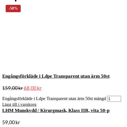
Engångsförkläde i Ldpe Transparent utan ärm 50st
159,00
kr
68,00
kr
Engångsförkläde i Ldpe Transparent utan ärm 50st mängd
Lägg till i varukorg
LHM Munskydd / Kirurgmask, Klass IIR, vita 50-p
59,00
kr