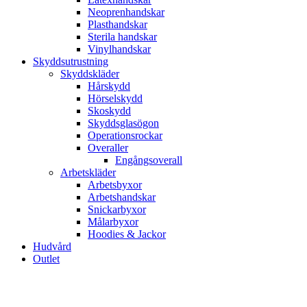
Neoprenhandskar
Plasthandskar
Sterila handskar
Vinylhandskar
Skyddsutrustning
Skyddskläder
Hårskydd
Hörselskydd
Skoskydd
Skyddsglasögon
Operationsrockar
Overaller
Engångsoverall
Arbetskläder
Arbetsbyxor
Arbetshandskar
Snickarbyxor
Målarbyxor
Hoodies & Jackor
Hudvård
Outlet