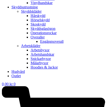
Vinylhandskar
Skyddsutrustning
Skyddskläder
Hårskydd
Hörselskydd
Skoskydd
Skyddsglasögon
Operationsrockar
Overaller
Engångsoverall
Arbetskläder
Arbetsbyxor
Arbetshandskar
Snickarbyxor
Målarbyxor
Hoodies & Jackor
Hudvård
Outlet
0,00
kr
0