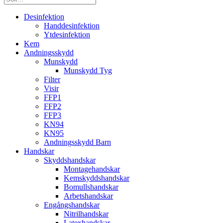
Desinfektion
Handdesinfektion
Ytdesinfektion
Kem
Andningsskydd
Munskydd
Munskydd Tyg
Filter
Visir
FFP1
FFP2
FFP3
KN94
KN95
Andningsskydd Barn
Handskar
Skyddshandskar
Montagehandskar
Kemskyddshandskar
Bomullshandskar
Arbetshandskar
Engångshandskar
Nitrilhandskar
Latexhandskar