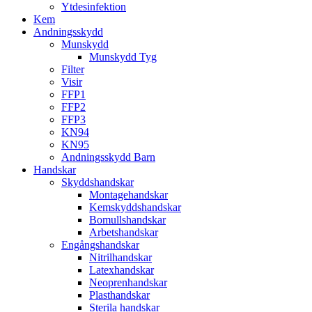
Ytdesinfektion
Kem
Andningsskydd
Munskydd
Munskydd Tyg
Filter
Visir
FFP1
FFP2
FFP3
KN94
KN95
Andningsskydd Barn
Handskar
Skyddshandskar
Montagehandskar
Kemskyddshandskar
Bomullshandskar
Arbetshandskar
Engångshandskar
Nitrilhandskar
Latexhandskar
Neoprenhandskar
Plasthandskar
Sterila handskar