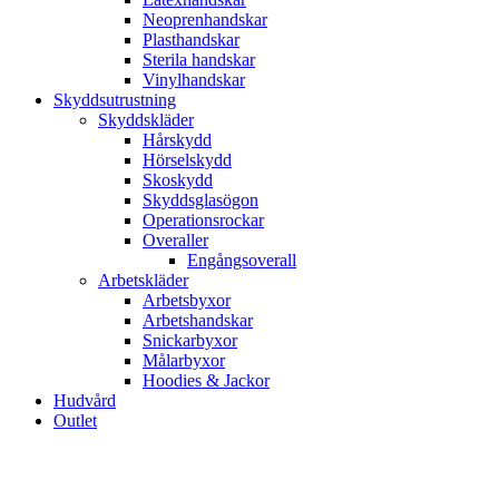
Neoprenhandskar
Plasthandskar
Sterila handskar
Vinylhandskar
Skyddsutrustning
Skyddskläder
Hårskydd
Hörselskydd
Skoskydd
Skyddsglasögon
Operationsrockar
Overaller
Engångsoverall
Arbetskläder
Arbetsbyxor
Arbetshandskar
Snickarbyxor
Målarbyxor
Hoodies & Jackor
Hudvård
Outlet