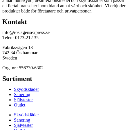
annat munskydd, desinfektionsmedel och skyddskläder som passar
ett flertal branscher inom bland annat vård och skönhet. Vi erbjuder
produkter både för företagare och privatpersoner.
Kontakt
info@roslagensexpress.se
Telenr 0173-212 35
Fabriksvägen 13
742 34 Östhammar
Sweden
Org. nr.: 556730-6302
Sortiment
Skyddskläder
Sanering
Självtester
Outlet
Skyddskläder
Sanering
Självtester