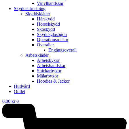
Vinylhandskar
Skyddsutrustning
Skyddskläder
Hårskydd
Hörselskydd
Skoskydd
Skyddsglasögon
Operationsrockar
Overaller
Engångsoverall
Arbetskläder
Arbetsbyxor
Arbetshandskar
Snickarbyxor
Målarbyxor
Hoodies & Jackor
Hudvård
Outlet
0,00
kr
0