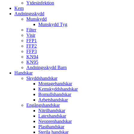
Ytdesinfektion
Kem
Andningsskydd
Munskydd
Munskydd Tyg
Filter
Visir
FFP1
FFP2
FFP3
KN94
KN95
Andningsskydd Barn
Handskar
Skyddshandskar
Montagehandskar
Kemskyddshandskar
Bomullshandskar
Arbetshandskar
Engångshandskar
Nitrilhandskar
Latexhandskar
Neoprenhandskar
Plasthandskar
Sterila handskar