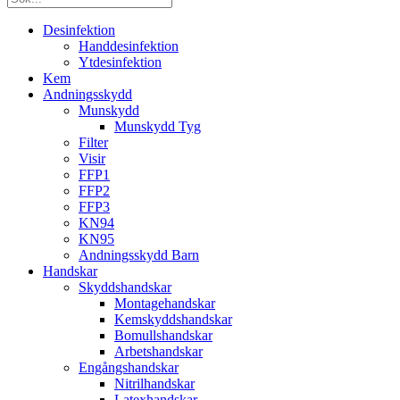
Desinfektion
Handdesinfektion
Ytdesinfektion
Kem
Andningsskydd
Munskydd
Munskydd Tyg
Filter
Visir
FFP1
FFP2
FFP3
KN94
KN95
Andningsskydd Barn
Handskar
Skyddshandskar
Montagehandskar
Kemskyddshandskar
Bomullshandskar
Arbetshandskar
Engångshandskar
Nitrilhandskar
Latexhandskar