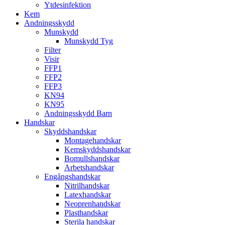
Ytdesinfektion
Kem
Andningsskydd
Munskydd
Munskydd Tyg
Filter
Visir
FFP1
FFP2
FFP3
KN94
KN95
Andningsskydd Barn
Handskar
Skyddshandskar
Montagehandskar
Kemskyddshandskar
Bomullshandskar
Arbetshandskar
Engångshandskar
Nitrilhandskar
Latexhandskar
Neoprenhandskar
Plasthandskar
Sterila handskar