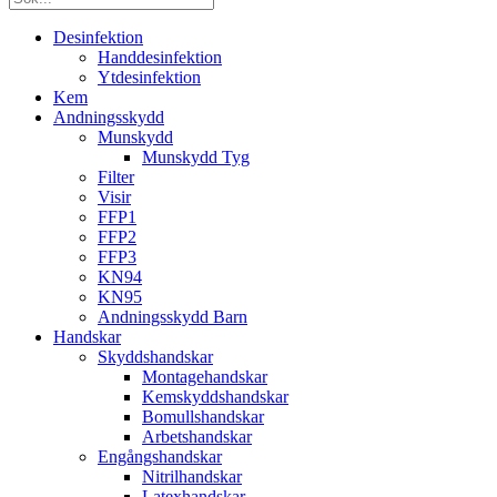
Desinfektion
Handdesinfektion
Ytdesinfektion
Kem
Andningsskydd
Munskydd
Munskydd Tyg
Filter
Visir
FFP1
FFP2
FFP3
KN94
KN95
Andningsskydd Barn
Handskar
Skyddshandskar
Montagehandskar
Kemskyddshandskar
Bomullshandskar
Arbetshandskar
Engångshandskar
Nitrilhandskar
Latexhandskar