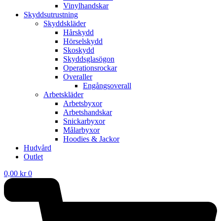
Vinylhandskar
Skyddsutrustning
Skyddskläder
Hårskydd
Hörselskydd
Skoskydd
Skyddsglasögon
Operationsrockar
Overaller
Engångsoverall
Arbetskläder
Arbetsbyxor
Arbetshandskar
Snickarbyxor
Målarbyxor
Hoodies & Jackor
Hudvård
Outlet
0,00
kr
0