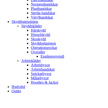
Neoprenhandskar
Plasthandskar
Sterila handskar
Vinylhandskar
Skyddsutrustning
Skyddskläder
Hårskydd
Hörselskydd
Skoskydd
Skyddsglasögon
Operationsrockar
Overaller
Engångsoverall
Arbetskläder
Arbetsbyxor
Arbetshandskar
Snickarbyxor
Målarbyxor
Hoodies & Jackor
Hudvård
Outlet