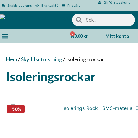
Bli företagskund
Snabb leverans
Bra kvalité
Prisvärt
0
0,00
kr
Mitt konto
Hem
/
Skyddsutrustning
/ Isoleringsrockar
Isoleringsrockar