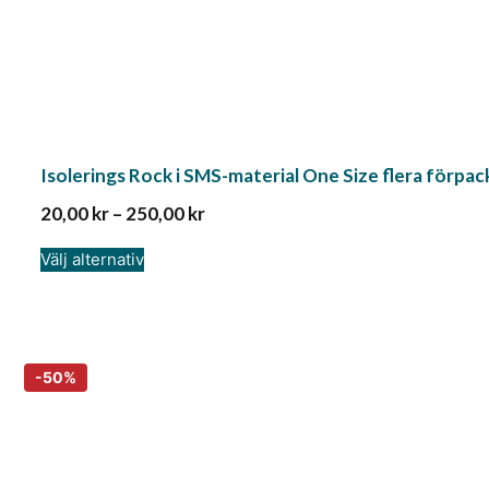
Isolerings Rock i SMS-material One Size flera förpa
20,00
kr
–
250,00
kr
Välj alternativ