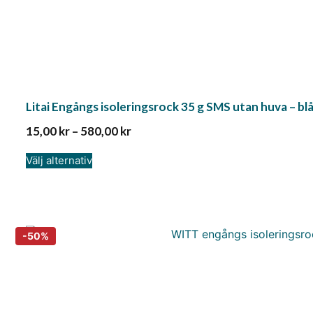
Litai Engångs isoleringsrock 35 g SMS utan huva – bl
15,00
kr
–
580,00
kr
Välj alternativ