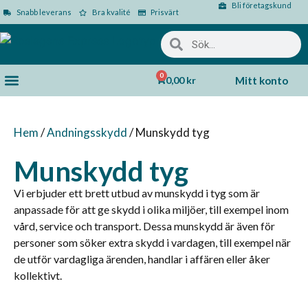
Bli företagskund
Snabb leverans
Bra kvalité
Prisvärt
0
0,00
kr
Mitt konto
Hem
/
Andningsskydd
/ Munskydd tyg
Munskydd tyg
Vi erbjuder ett brett utbud av munskydd i tyg som är
anpassade för att ge skydd i olika miljöer, till exempel inom
vård, service och transport. Dessa munskydd är även för
personer som söker extra skydd i vardagen, till exempel när
de utför vardagliga ärenden, handlar i affären eller åker
kollektivt.